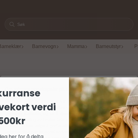
Barneklær
Barnevogn
Mamma
Barneutstyr
P
Om informasjonskapsler på dette nettstedet
kurranse
Vi bruker egne og tredjeparts informasjonskapsler (cookies) og
vekort verdi
lignende teknologier for å sikre grunnleggende funksjoner,
generere statistikk, og for å tilpasse markedsføring og annonser
500kr
(inkludert deling av brukerdata med partnere). Samtykket er helt
frivillig. Du kan velge å godta alle, avvise valgfrie, eller tilpasse
valgene dine per kategori nedenfor. Du kan når som helst endre
deg her for å delta