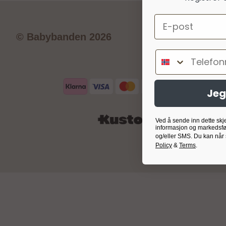
Email
© Babybanden 2026
Telefonnumm
Jeg
Ved å sende inn dette skj
informasjon og markedsfø
og/eller SMS. Du kan når
Policy
&
Terms
.