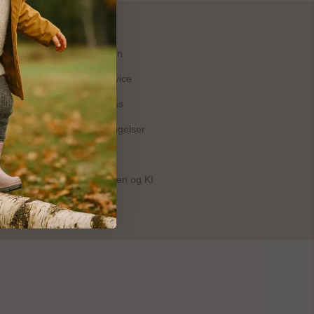
Personvern
Kundeservice
Kontakt oss
Salgsbetingelser
Min konto
Babybanden og KI