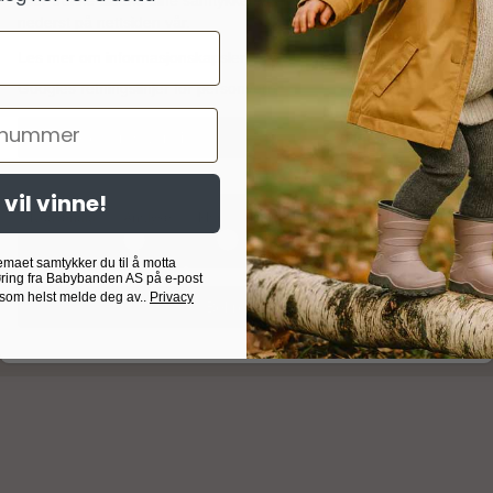
eller trekke tilbake dine samtykker via lenken «personvern»
nederst på nettsiden vår.
Les mer om informasjonskapsler
Om oss
Googles retningslinjer for personvern
er
Babybanden AS
Godta nødvendig
Godta alle
Birkedalsveien 34
 vil vinne!
4640 Søgne
Nødvendig
Analyse
Markedsføring
Målrettet
Egendefinert
Org. nr. 924.964.723
emaet samtykker du til å motta
ring fra Babybanden AS på e-post
post@babybanden.no
 som helst melde deg av..
Privacy
Bekreft valg