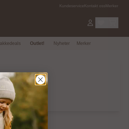
Kundeservice
Kontakt oss
Merker
akkedeals
Outlet!
Nyheter
Merker