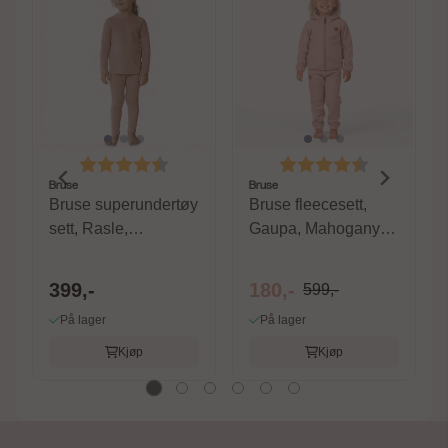
Karakter:
4.4 av 5 mulige
Karakter:
4.6 av 5 m
Bruse
Bruse
Bruse superundertøy
Bruse fleecesett,
sett, Rasle,
Gaupa, Mahogany
Mahogany Rose
Rose
399,-
180,-
599,-
På lager
På lager
Kjøp
Kjøp