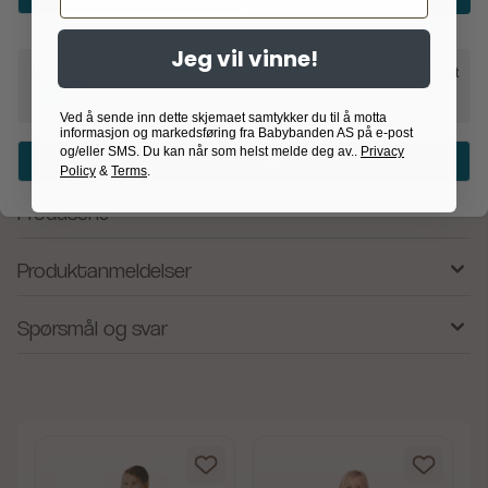
stimulere barnets sanser. Løvehodet skjuler også en liten knitrende
overraskelse når barnet klemmer det – en spennende detalj for nysgjerrige
Jeg vil vinne!
fingre.
Nødvendig
Analyse
Markedsføring
Målrettet
Egendefinert
Se produktets sertifiseringer under spesifikasjoner.
Ved å sende inn dette skjemaet samtykker du til å motta
informasjon og markedsføring fra Babybanden AS på e-post
og/eller SMS. Du kan når som helst melde deg av..
Privacy
Mål i cm: H: 35 L: 19 B: 3
Bekreft valg
Policy
&
Terms
.
Produsent
Produktanmeldelser
Spørsmål og svar
av 5 mulige