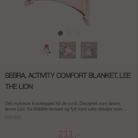
SEBRA, ACTIVITY COMFORT BLANKET, LEE
THE LION
Det mykeste koseteppet for de små. Designet som løven,
løven Lee, fra Wildlife-temaet og fylt med søte detaljer som
stimulerer barnets sanser. Det kosete teppet er laget av myk
Les mer
velur, lodden plysj og ribbet fløyel for å stimulere barnets
sanser. Løvehodet skjuler også en liten knitrende overraskelse
når barnet klemmer det – en spennende detalj for nysgjerrige
211,-
fingre. Se produktets sertifiseringer under spesifikasjoner. Mål i