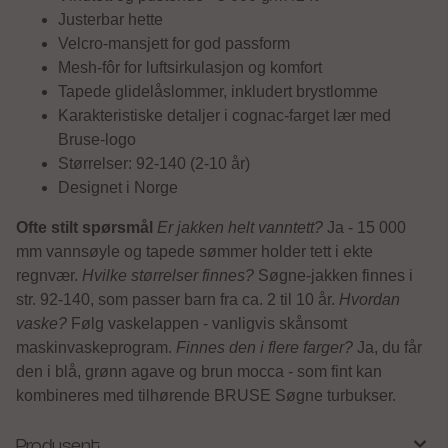
Justerbar hette
Velcro-mansjett for god passform
Mesh-fôr for luftsirkulasjon og komfort
Tapede glidelåslommer, inkludert brystlomme
Karakteristiske detaljer i cognac-farget lær med
Bruse-logo
Størrelser: 92-140 (2-10 år)
Designet i Norge
Ofte stilt spørsmål
Er jakken helt vanntett?
Ja - 15 000
mm vannsøyle og tapede sømmer holder tett i ekte
regnvær.
Hvilke størrelser finnes?
Søgne-jakken finnes i
str. 92-140, som passer barn fra ca. 2 til 10 år.
Hvordan
vaske?
Følg vaskelappen - vanligvis skånsomt
maskinvaskeprogram.
Finnes den i flere farger?
Ja, du får
den i blå, grønn agave og brun mocca - som fint kan
kombineres med tilhørende BRUSE Søgne turbukser.
Produsent