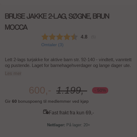
BRUSE JAKKE 2-LAG, SØGNE, BRUN
MOCCA
Gjennomsnittskarakter:
4.8
(
stemmer:
5
)
Omtaler (
3
)
Lett 2-lags turjakke for aktive barn str. 92-140 - vindtett, vanntett
og pustende. Laget for barnehagehverdager og lange dager ute.
Les mer
600,-
1.199,-
- 50%
Gir
60
bonuspoeng til medlemmer ved kjøp
Fast frakt fra kun 69,-
På lager: 20+