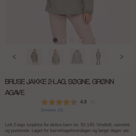
BRUSE JAKKE 2-LAG, SØGNE, GRØNN
AGAVE
Gjennomsnittskarakter:
4.8
(
stemmer:
5
)
Omtaler (
3
)
Lett 2-lags turjakke for aktive barn str. 92-140. Vindtett, vanntett
og pustende. Laget for barnehagehverdager og lange dager ute.