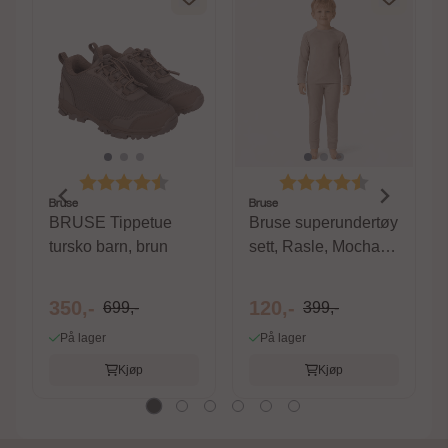
av 5 mulige
Karakter:
4.5 av 5 mulige
Karakter:
4.4 av 5 m
Bruse
Bruse
BRUSE Tippetue
Bruse superundertøy
tursko barn, brun
sett, Rasle, Mocha
Meringue
350,-
120,-
699,-
399,-
På lager
På lager
Kjøp
Kjøp