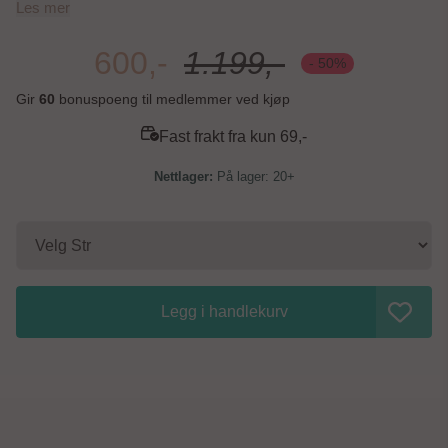
Les mer
600,-
1.199,-
- 50%
Gir
60
bonuspoeng til medlemmer ved kjøp
Fast frakt fra kun 69,-
På lager: 20+
Legg i handlekurv