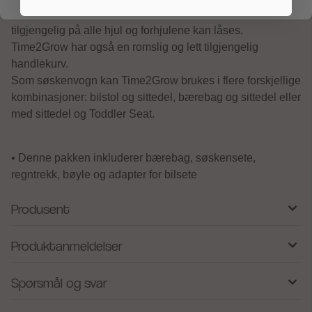
Hjulene på Time2Grow er punkteringsfrie, fjæring er
tilgjengelig på alle hjul og forhjulene kan låses.
Time2Grow har også en romslig og lett tilgjengelig
handlekurv.
Som søskenvogn kan Time2Grow brukes i flere forskjellige
kombinasjoner: bilstol og sittedel, bærebag og sittedel eller
med sittedel og Toddler Seat.
• Denne pakken inkluderer bærebag, søskensete,
regntrekk, bøyle og adapter for bilsete
Produsent
Produktanmeldelser
Spørsmål og svar