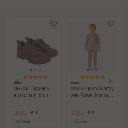
av 5 mulige
Karakter:
4.5 av 5 mulige
Karakter:
4.4 av 5 m
Bruse
Bruse
BRUSE Tippetue
Bruse superundertøy
tursko barn, brun
sett, Rasle, Mocha
Meringue
350,-
120,-
699,-
399,-
På lager
På lager