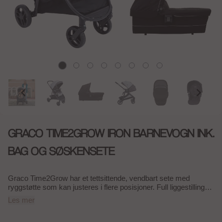
GRACO TIME2GROW IRON BARNEVOGN INK.
BAG OG SØSKENSETE
Graco Time2Grow har et tettsittende, vendbart sete med
ryggstøtte som kan justeres i flere posisjoner. Full liggestilling
gjør at barnet kan sove godt i vognen. Setet har også en
Les mer
justerbar fotstøtte og en sele som er justerbar i høyden og kan
brukes som enten 3- eller 5-punktssele. Praktisk og avtagbar