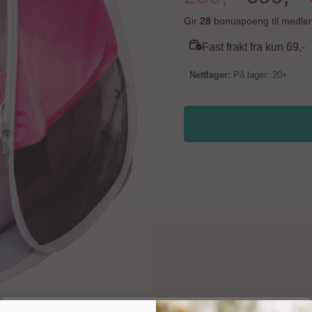
lomme på oppbevaringsposen. Sammenlagt: 47 cm i diameter og 7 cm høy O
280,-
699,-
Gir
28
bonuspoeng til medle
Fast frakt fra kun 69,-
På lager: 20+