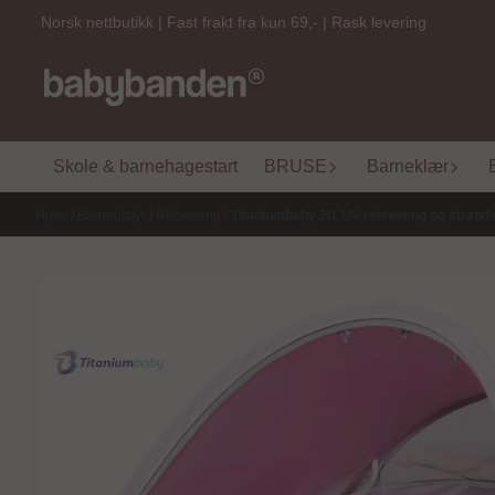
Hopp til innhold
Norsk nettbutikk | Fast frakt fra kun 69,- | Rask levering
Skole & barnehagestart
BRUSE
Barneklær
Hjem
/
Barneutstyr
/
Reiseseng
/
Titaniumbaby 2i1 UV reiseseng og strand