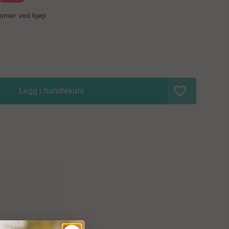
ppslått:
61 cm høy, 73,5 cm bred og 90 cm lang Madrass: 85 x 47 cm
- 60%
mmer ved kjøp
Legg i handlekurv