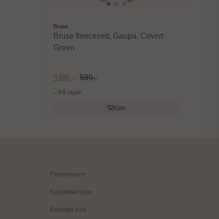
 av 5 mulige
Karakter:
4.6 av 5 mulige
Bruse
Mahogany
Bruse fleecesett, Gaupa, Covert
Green
180,-
599,-
På lager
Kjøp
Personvern
Kundeservice
Kontakt oss