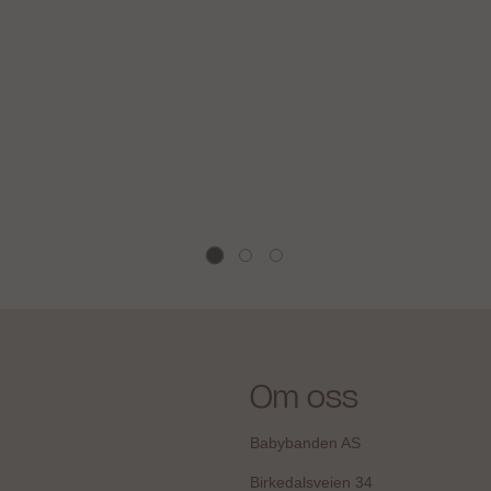
Karakter:
4.3 av 5 mulige
Karakter:
4.6
Bruse
lsokker, 3pk Edland, Blue
Bruse fleecesett, Gaupa, 
Rose
180,-
9,-
599,-
På lager
Kjøp
Kjøp
Om oss
Babybanden AS
Birkedalsveien 34