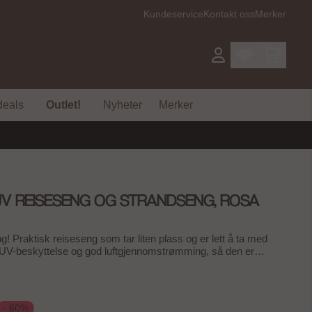
Kundeservice
Kontakt oss
Merker
deals
Outlet!
Nyheter
Merker
 UV REISESENG OG STRANDSENG, ROSA
msnittskarakter:
emmer:
å ta med
 UV-beskyttelse og god luftgjennomstrømming, så den er
n lille trenger et trygt sted å sove eller leke. Medfølger
e med håndtak. Brukermanualen ligger i en praktisk