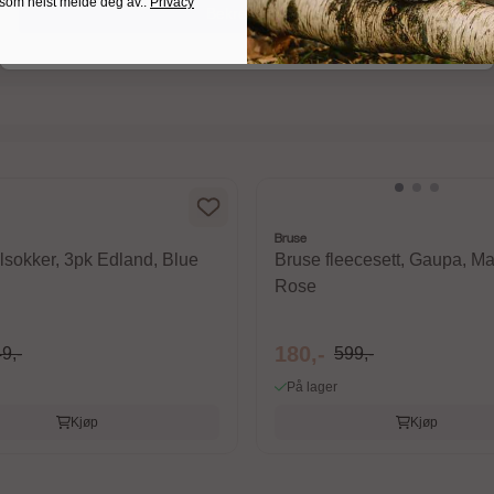
 som helst melde deg av..
Privacy
Bekreft valg