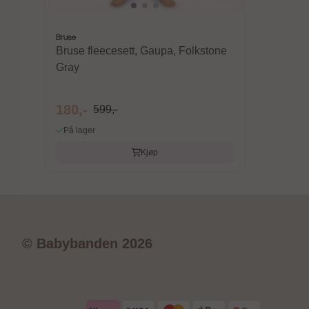
Karakter:
4.6 av 5 mulige
Bruse
Bruse
Bruse fleecesett, Gaupa, Folkstone
Bruse ul
Gray
Mix
180,-
75,-
599,-
24
På lager
På lager
Kjøp
© Babybanden 2026