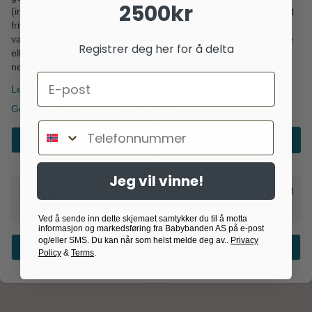
2500kr
(inkludert deling av brukerdata med partnere). Samtykket er helt
frivillig. Du kan velge å godta alle, avvise valgfrie, eller tilpasse
valgene dine per kategori nedenfor. Du kan når som helst endre
Registrer deg her for å delta
eller trekke tilbake dine samtykker via lenken «personvern»
nederst på nettsiden vår.
Email
Les mer om informasjonskapsler
Googles retningslinjer for personvern
Telefonnummer
Godta nødvendig
Godta alle
Bruse
Bruse
Bruse, Vinterpakke 5-
Bruse, Vinterpakke 5-
Jeg vil vinne!
10 år Blå
10 år Rosa
Nødvendig
Analyse
Markedsføring
Målrettet
Egendefinert
Ved å sende inn dette skjemaet samtykker du til å motta
1.899,-
1.899,-
4.845,-
4.845,-
informasjon og markedsføring fra Babybanden AS på e-post
og/eller SMS. Du kan når som helst melde deg av..
Privacy
På lager
På lager
Bekreft valg
Policy
&
Terms
.
Kjøp
Kjøp