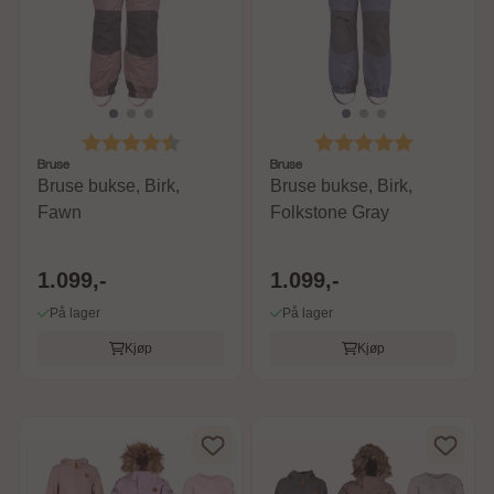
Karakter:
4.3 av 5 mulige
Karakter:
5.0 av 5 m
Bruse
Bruse
Bruse bukse, Birk,
Bruse bukse, Birk,
Fawn
Folkstone Gray
1.099,-
1.099,-
På lager
På lager
Kjøp
Kjøp