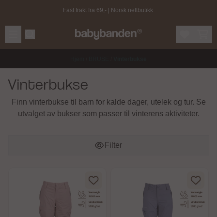
Hopp til innhold
Fast frakt fra 69,- | Norsk nettbutikk
Hjem
/
BRUSE
/
Vinterbukse
Vinterbukse
Finn vinterbukse til barn for kalde dager, utelek og tur. Se
utvalget av bukser som passer til vinterens aktiviteter.
Filter