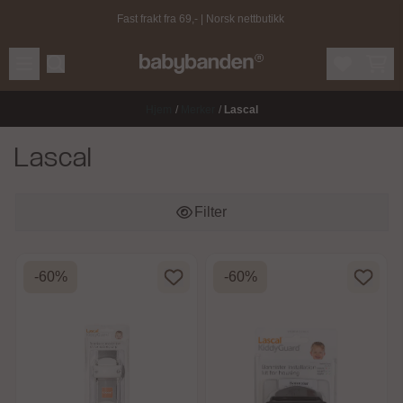
Hopp til innhold
Fast frakt fra 69,- | Norsk nettbutikk
Hjem
/
Merker
/
Lascal
Lascal
Filter
-60%
-60%