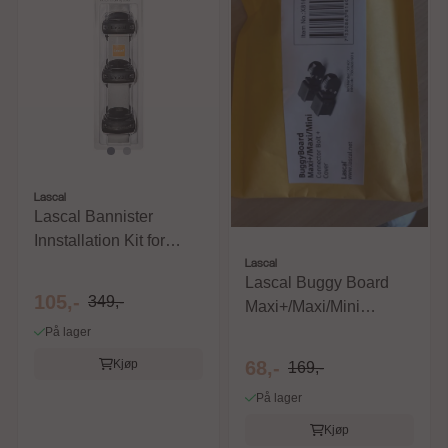
Lascal
Lascal Bannister
Innstallation Kit for
låselist, 3pk Sort
Lascal
Lascal Buggy Board
105,-
349,-
Maxi+/Maxi/Mini
Connector Bolt + cover
På lager
Kjøp
68,-
169,-
På lager
Kjøp