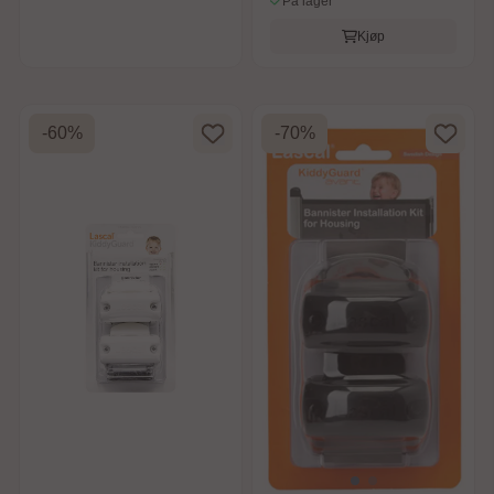
På lager
Kjøp
-60%
-70%