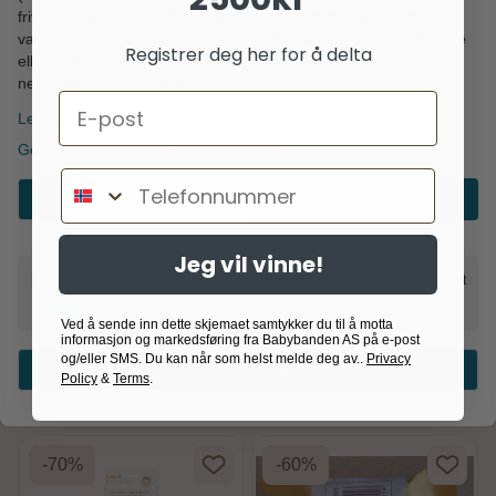
frivillig. Du kan velge å godta alle, avvise valgfrie, eller tilpasse
valgene dine per kategori nedenfor. Du kan når som helst endre
Registrer deg her for å delta
eller trekke tilbake dine samtykker via lenken «personvern»
nederst på nettsiden vår.
Email
Les mer om informasjonskapsler
Googles retningslinjer for personvern
Telefonnummer
Lascal
Lascal
Godta nødvendig
Godta alle
Lascal Bannister
Lascal Bannister
Innstallation Kit for
Innstallation Kit for
grinddel, Hvit
grinddel, Sort
Jeg vil vinne!
Nødvendig
Analyse
Markedsføring
Målrettet
Egendefinert
132,-
132,-
329,-
329,-
Ved å sende inn dette skjemaet samtykker du til å motta
På lager
På lager
informasjon og markedsføring fra Babybanden AS på e-post
og/eller SMS. Du kan når som helst melde deg av..
Privacy
Kjøp
Kjøp
Bekreft valg
Policy
&
Terms
.
-70%
-60%