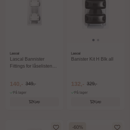
Lascal
Lascal
Lascal Bannister
Banister Kit H Blk all
Fittings for låselisten
3pk - hvit
140,-
132,-
349,-
329,-
På lager
På lager
Kjøp
Kjøp
-60%