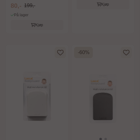
Friction Pa
Kjøp
80,-
199,-
På lager
Kjøp
-60%