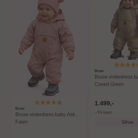
Karakter:
Bruse
Bruse vinterdress b
Covert Green
Karakter:
4.8 av 5 mulige
1.499,-
Bruse
På lager
Bruse vinterdress baby Ask ,
Fawn
Kjøp