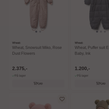
Wheat
Wheat
Wheat, Snowsuit Miko, Rose
Wheat, Puffer suit 
Dust Flowers
Baby, Ink
2.375,-
1.200,-
På lager
På lager
Kjøp
Kjøp