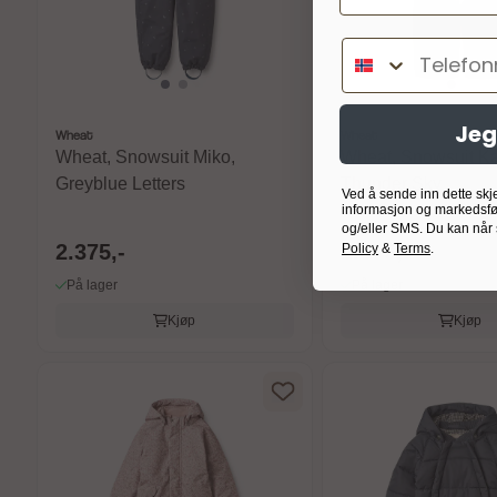
Telefonnumm
Jeg
Wheat
Wheat
Wheat, Snowsuit Miko,
Wheat, Snowsuit Ka
Greyblue Letters
Thunder Sky
Ved å sende inn dette skj
informasjon og markedsfø
og/eller SMS. Du kan når
2.375,-
2.375,-
Policy
&
Terms
.
På lager
På lager
Kjøp
Kjøp