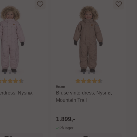
arakter:
4.6 av 5 mulige
Karakter:
4.6 av 5 mulige
Bruse
erdress, Nysnø,
Bruse vinterdress, Nysnø,
Mountain Trail
1.899,-
På lager