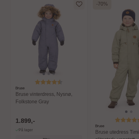
-70%
Karakter:
4.6 av 5 mulige
Bruse
Bruse vinterdress, Nysnø,
Folkstone Gray
Karakter:
1.899,-
Bruse
På lager
Bruse utedress Tim