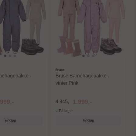
Bruse
nehagepakke -
Bruse Barnehagepakke -
vinter Pink
.999,-
1.999,-
4.845,-
På lager
Kjøp
Kjøp