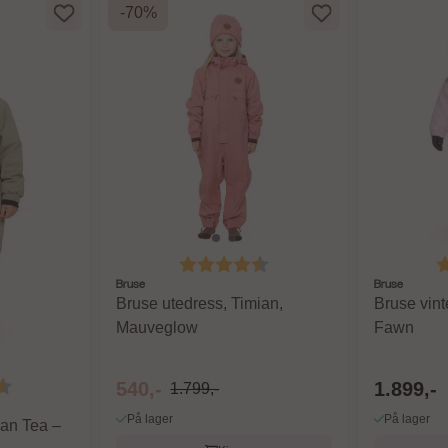
-70%
Karakter:
4.6 av 5 mulige
K
Bruse
Bruse
Bruse utedress, Timian,
Bruse vint
Mauveglow
Fawn
4.6 av 5 mulige
540,-
1.899,-
1.799,-
På lager
På lager
ian Tea –