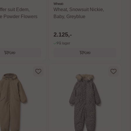
Wheat
fer suit Edem,
Wheat, Snowsuit Nickie,
e Powder Flowers
Baby, Greyblue
2.125,-
På lager
Kjøp
Kjøp