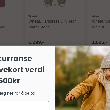
Wheat
Wheat
Wheat, Parkdress Olly Tech,
Wheat, Sno
ose
Warm Stone
Walnut
1.299,-
1.625,-
Ikke på lager
På lager
Om informasjonskapsler på dette nettstedet
kurranse
Kjøp
Vi bruker egne og tredjeparts informasjonskapsler (cookies) og
vekort verdi
lignende teknologier for å sikre grunnleggende funksjoner,
generere statistikk, og for å tilpasse markedsføring og annonser
500kr
(inkludert deling av brukerdata med partnere). Samtykket er helt
frivillig. Du kan velge å godta alle, avvise valgfrie, eller tilpasse
valgene dine per kategori nedenfor. Du kan når som helst endre
deg her for å delta
eller trekke tilbake dine samtykker via lenken «personvern»
nederst på nettsiden vår.
Les mer om informasjonskapsler