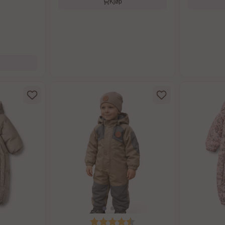
Kjøp
Karakter:
4.6 av 5 mulige