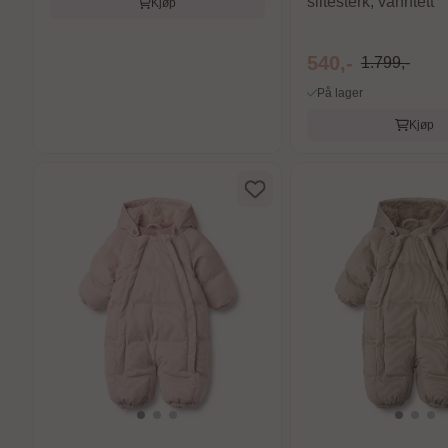
slitesterk, vanntett
Kjøp
540,-
1.799,-
På lager
Kjøp