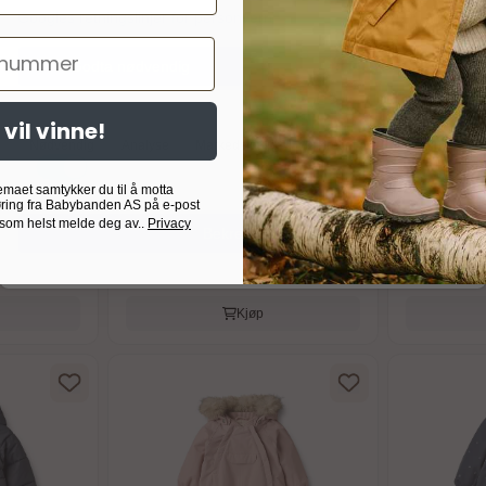
Googles retningslinjer for personvern
er
Godta nødvendig
Godta alle
 vil vinne!
Wheat
Wheat
Nødvendig
Analyse
Markedsføring
Målrettet
Egendefinert
llo,
Wheat, Snowsuit Laffa,
Wheat, Sno
Greyblue
Stone
emaet samtykker du til å motta
ring fra Babybanden AS på e-post
 som helst melde deg av..
Privacy
Bekreft valg
1.625,-
1.625,-
På lager
På lager
Kjøp