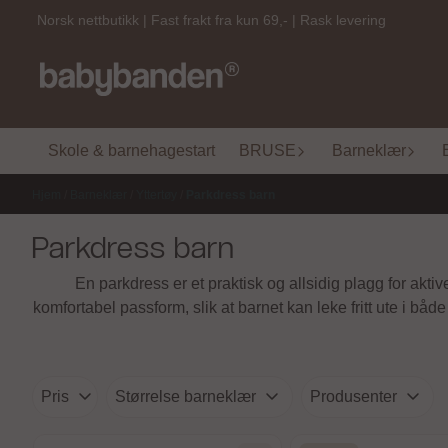
Hopp til innhold
Norsk nettbutikk | Fast frakt fra kun 69,- | Rask levering
Skole & barnehagestart
BRUSE
Barneklær
Hjem
/
Barneklær
/
Yttertøy
/
Parkdress barn
Parkdress barn
En parkdress er et praktisk og allsidig plagg for ak
komfortabel passform, slik at barnet kan leke fritt ute i bå
Pris
Størrelse barneklær
Produsenter