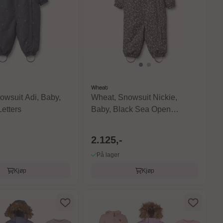
Wheat
owsuit Adi, Baby,
Wheat, Snowsuit Nickie,
etters
Baby, Black Sea Open
Flowers
2.125,-
På lager
Kjøp
Kjøp