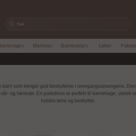
Barnevogn
Mamma
Barneutstyr
Leker
Pakke
tive barn som trenger god beskyttelse i overgangssesongene. Den
de vår- og høstvær. En parkdress er perfekt til barnehage, utelek
holdes tørre og beskyttet.