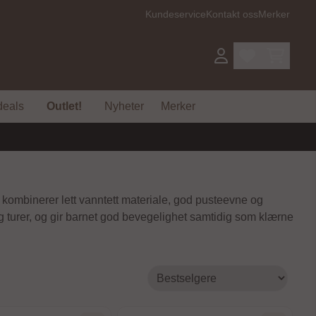
Kundeservice
Kontakt oss
Merker
deals
Outlet!
Nyheter
Merker
 kombinerer lett vanntett materiale, god pusteevne og
 og turer, og gir barnet god bevegelighet samtidig som klærne