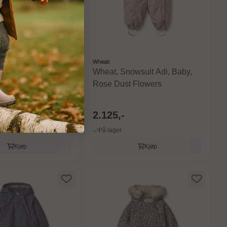
Wheat
wsuit Laffa, Purple
Wheat, Snowsuit Adi, Baby,
Rose Dust Flowers
2.125,-
På lager
Kjøp
Kjøp