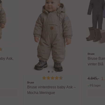
4.8 av 5 mulige
Bruse
aby Ask,
Bruse Bar
vinter Blå
Karakter:
4.8 av 5 mulige
1
4.845,-
Bruse
På lager
Bruse vinterdress baby Ask –
Mocha Meringue