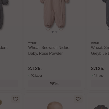
Wheat
Wheat
Edem,
Wheat, Snowsuit Nickie,
Wheat, Sn
Baby, Rose Powder
Greyblue L
2.125,-
2.125,-
På lager
På lager
Kjøp