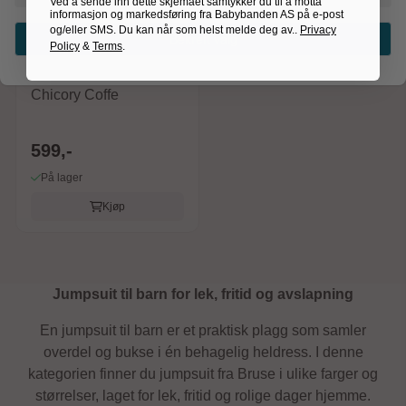
Ved å sende inn dette skjemaet samtykker du til å motta
informasjon og markedsføring fra Babybanden AS på e-post
og/eller SMS. Du kan når som helst melde deg av..
Privacy
Karakter:
4.5 av 5 mulige
Bekreft valg
Policy
&
Terms
.
Bruse
Bruse jumpsuit, Utne,
Chicory Coffe
599,-
På lager
Kjøp
Jumpsuit til barn for lek, fritid og avslapning
En jumpsuit til barn er et praktisk plagg som samler
overdel og bukse i én behagelig heldress. I denne
kategorien finner du jumpsuit fra Bruse i ulike farger og
størrelser, laget for lek, fritid og rolige dager hjemme.