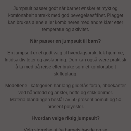
Jumpsuit passer godt når barnet ønsker et mykt og
komfortabelt antrekk med god bevegelsesfrihet. Plagget
kan brukes alene eller kombineres med andre klær etter
temperatur og aktivitet.
Når passer en jumpsuit til barn?
En jumpsuit er et godt valg til hverdagsbruk, lek hjemme,
fritidsaktiviteter og avslapning. Den kan også være praktisk
å ta med på reise eller bruke som et komfortabelt
skifteplagg.
Modellene i kategorien har lang glidelås foran, ribbekanter
ved håndledd og ankler, hette og stikklommer.
Materialblandingen består av 50 prosent bomull og 50
prosent polyester.
Hvordan velge riktig jumpsuit?
Velg størrelse ut fra barnets høyde og se