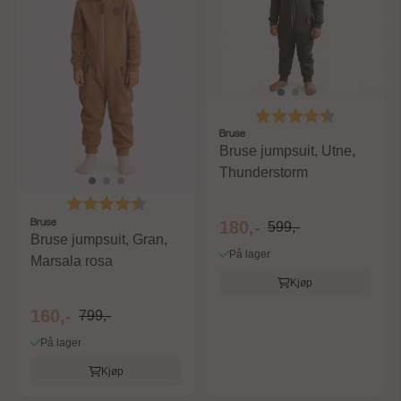
Karakter:
4.5 av 5 m
Bruse
Bruse jumpsuit, Utne,
Thunderstorm
Karakter:
4.5 av 5 mulige
Bruse
180,-
599,-
Bruse jumpsuit, Gran,
På lager
Marsala rosa
Kjøp
160,-
799,-
På lager
Kjøp