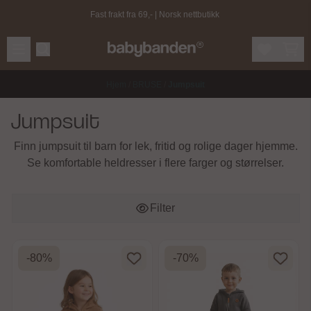
Hopp til innhold
Fast frakt fra 69,- | Norsk nettbutikk
Hjem
/
BRUSE
/
Jumpsuit
Jumpsuit
Finn jumpsuit til barn for lek, fritid og rolige dager hjemme.
Se komfortable heldresser i flere farger og størrelser.
Filter
-80%
-70%