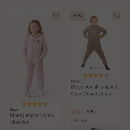
-80%
Karakter:
4.7 av 5 m
Bruse
Bruse bomull jumpsuit,
Gran, Covert Green
Karakter:
4.7 av 5 mulige
Bruse
180,-
899,-
Bruse jumpsuit, Gran,
På lager
Violet Ice
Kjøp