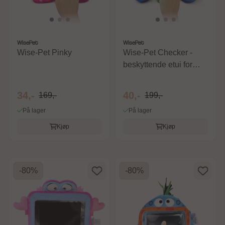
WisePet
WisePet
Wise-Pet Pinky
Wise-Pet Checker -
beskyttende etui for
nettbrett
34,-
40,-
169,-
199,-
På lager
På lager
Kjøp
Kjøp
-80%
-80%