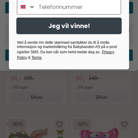
Telefonnummer
Godta nødvendig
Godta alle
Jeg vil vinne!
Nødvendig
Analyse
Markedsføring
Målrettet
Egendefinert
Ved å sende inn dette skjemaet samtykker du til å motta
WisePet
WisePet
informasjon og markedsføring fra Babybanden AS på e-post
Wise-Pet Stripy
Wise-pet Mini Bear
og/eller SMS. Du kan når som helst melde deg av..
Privacy
Bekreft valg
Policy
&
Terms
.
smarttelefon-etui
34,-
30,-
169,-
149,-
På lager
På lager
Kjøp
Kjøp
-80%
-80%