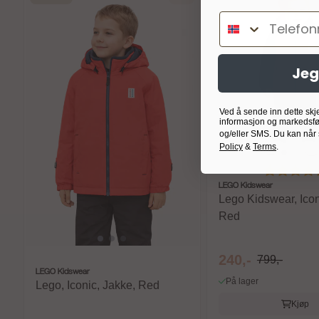
Telefonnumm
Jeg
Ved å sende inn dette skj
informasjon og markedsfø
og/eller SMS. Du kan når
Policy
&
Terms
.
Karakter:
LEGO Kidswear
Lego Kidswear, Icon
Red
240,-
799,-
LEGO Kidswear
På lager
Lego, Iconic, Jakke, Red
Kjøp