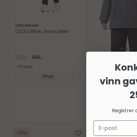
LEGO Kidswear
LEGO Wear Jesse jakke
210,-
699,-
Wheat
Kon
På lager
Wheat, Jacket Kasp
Greyblue
Kjøp
vinn ga
2
1.400,-
På lager
Registrer 
Kjøp
Email
-70%
-70%