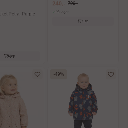
240,-
799,-
På lager
ket Petra, Purple
Kjøp
Kjøp
-49%