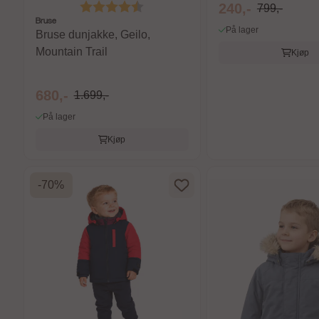
Karakter:
4.6 av 5 mulige
240,-
799,-
Bruse
På lager
Bruse dunjakke, Geilo,
Mountain Trail
Kjøp
680,-
1.699,-
På lager
Kjøp
-70%