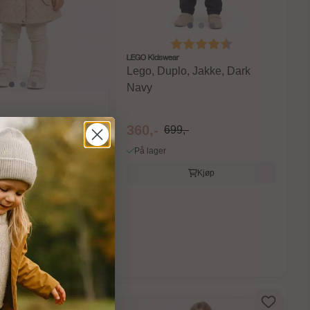
Karakter:
4.7 av 5 mulige
LEGO Kidswear
Lego, Duplo, Jakke, Dark
Navy
360,-
cket Ada barn,
699,-
 Flowers
På lager
Kjøp
Kjøp