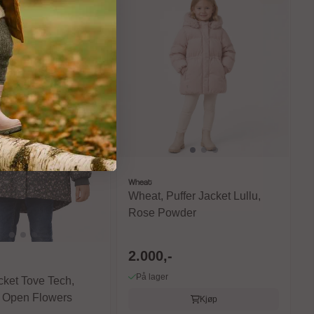
Wheat
Wheat, Puffer Jacket Lullu,
Rose Powder
2.000,-
På lager
cket Tove Tech,
 Open Flowers
Kjøp