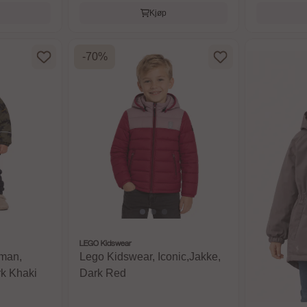
Kjøp
-70%
LEGO Kidswear
tman,
Lego Kidswear, Iconic,Jakke,
rk Khaki
Dark Red