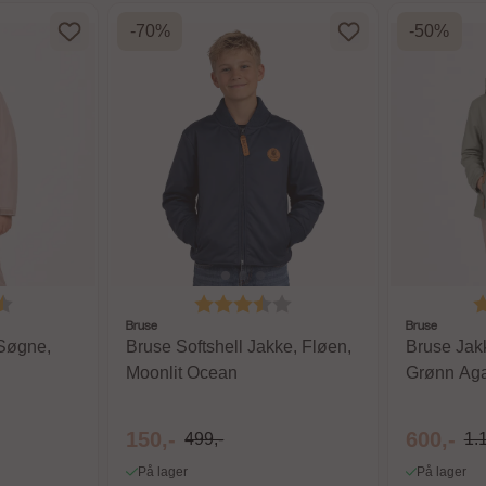
-70%
-50%
4.8 av 5 mulige
Karakter:
3.6 av 5 mulige
K
Bruse
Bruse
 Søgne,
Bruse Softshell Jakke, Fløen,
Bruse Jak
Moonlit Ocean
Grønn Ag
150,-
600,-
499,-
1.
På lager
På lager