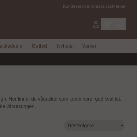
Kundeservice
Kontakt oss
Merker
akkedeals
Outlet!
Nyheter
Merker
egn. Her finner du vårjakker som kombinerer god kvalitet,
hele vårsesongen.