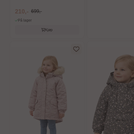
210,-
699,-
På lager
Kjøp