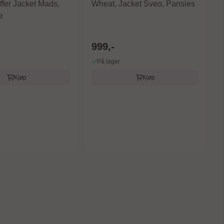
fer Jacket Mads,
Wheat, Jacket Sveo, Pansies
e
999,-
På lager
Kjøp
Kjøp