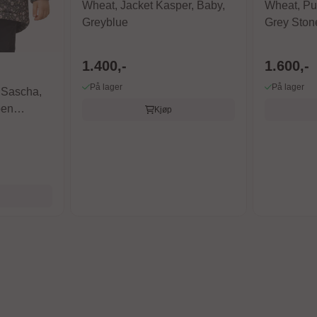
Wheat, Jacket Kasper, Baby,
Wheat, Puf
Greyblue
Grey Ston
1.400,-
1.600,-
På lager
På lager
 Sascha,
pen
Kjøp