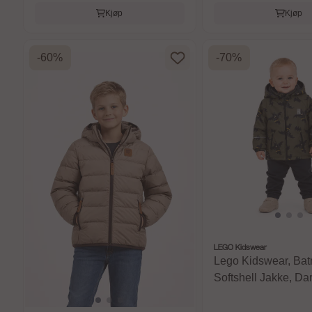
Kjøp
Kjøp
-60%
-70%
LEGO Kidswear
Lego Kidswear, Ba
Softshell Jakke, Da