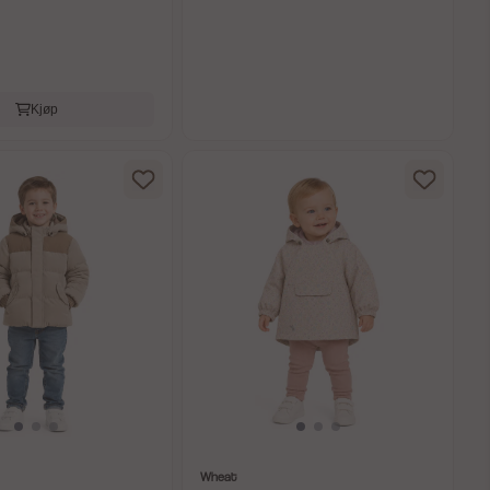
Kjøp
Wheat