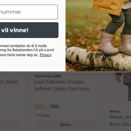
er
Godta nødvendig
Godta alle
 vil vinne!
Nødvendig
Analyse
Markedsføring
Målrettet
Egendefinert
emaet samtykker du til å motta
ring fra Babybanden AS på e-post
 som helst melde deg av..
Privacy
Bekreft valg
4.3 av 5 mulige
Karakter:
5.0 av 5 mulige
Oppsamling/utgått
ic,Jakke,
Lego Kidswear, Ninjago,
Softshell Jakke, Dark Navy
396,-
799,-
Wheat
På lager
Wheat, Ja
Black Sea
Kjøp