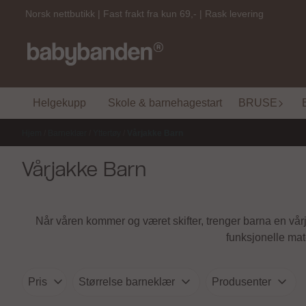
Hopp til innhold
Norsk nettbutikk | Fast frakt fra kun 69,- | Rask levering
Helgekupp
Skole & barnehagestart
BRUSE
Hjem
/
Barneklær
/
Yttertøy
/
Vårjakke Barn
Vårjakke Barn
Når våren kommer og været skifter, trenger barna en vårj
funksjonelle mat
Pris
Størrelse barneklær
Produsenter