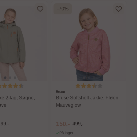
-70%
arakter:
4.8 av 5 mulige
Karakter:
3.6 av 5 mulige
Bruse
ke 2-lag, Søgne,
Bruse Softshell Jakke, Fløen,
ave
Mauveglow
150,-
199,-
499,-
På lager