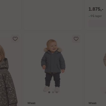
1.875,-
På lager
Wheat
Wheat