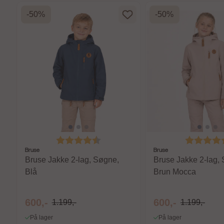
-50%
-50%
Karakter:
4.8 av 5 mulige
Karakter:
Bruse
Bruse
Bruse Jakke 2-lag, Søgne,
Bruse Jakke 2-lag,
Blå
Brun Mocca
600,-
600,-
1.199,-
1.199,-
På lager
På lager