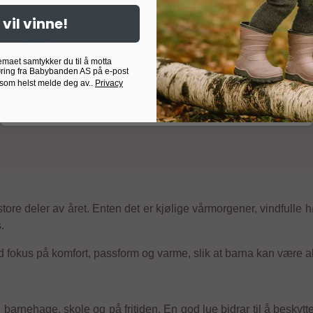
 vil vinne!
Nødvendig
Analyse
Markedsføring
Målrettet
Egendefinert
emaet samtykker du til å motta
ring fra Babybanden AS på e-post
 som helst melde deg av..
Privacy
Bekreft valg
ore deler av året. Enten det er kjølige vårmorgener, vindfulle hø
.
med fokus på komfort, passform og varme, slik at barna kan være a
barnehage, skole og på fritiden. En god lue bidrar til å beskyt