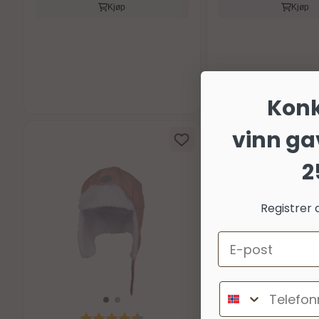
Kjøp
Kjøp
Kon
vinn ga
2
Registrer 
Email
Telefonnumm
Karakter:
4.6 av 5 mulige