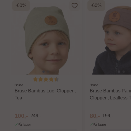
-60%
-60%
Karakter:
4.7 av 5 mulige
Bruse
Bruse
Bruse Bambus Lue, Gloppen,
Bruse Bambus Pan
Tea
Gloppen, Leafless 
100,-
80,-
249,-
199,-
På lager
På lager