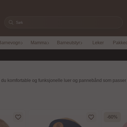
Barnevogn
Mamma
Barneutstyr
Leker
Pakke
er du komfortable og funksjonelle luer og pannebånd som passer t
-60%