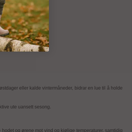
stdager eller kalde vintermåneder, bidrar en lue til å holde
ktive ute uansett sesong.
te hodet og ørene mot vind og kjølige temperaturer, samtidig