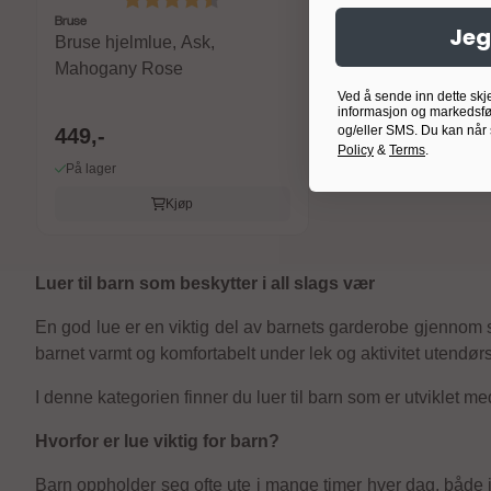
Bruse
Jeg
Bruse hjelmlue, Ask,
Mahogany Rose
Ved å sende inn dette skj
informasjon og markedsfø
og/eller SMS. Du kan når
449,-
Policy
&
Terms
.
På lager
Kjøp
Luer til barn som beskytter i all slags vær
En god lue er en viktig del av barnets garderobe gjennom st
barnet varmt og komfortabelt under lek og aktivitet utendørs
I denne kategorien finner du luer til barn som er utviklet 
Hvorfor er lue viktig for barn?
Barn oppholder seg ofte ute i mange timer hver dag, både i 