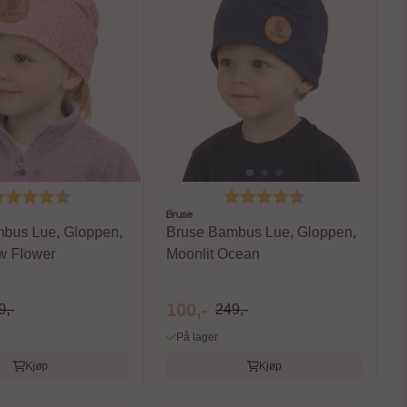
arakter:
4.7 av 5 mulige
Karakter:
4.7 av 5 mulige
Bruse
bus Lue, Gloppen,
Bruse Bambus Lue, Gloppen,
w Flower
Moonlit Ocean
100,-
9,-
249,-
På lager
Kjøp
Kjøp