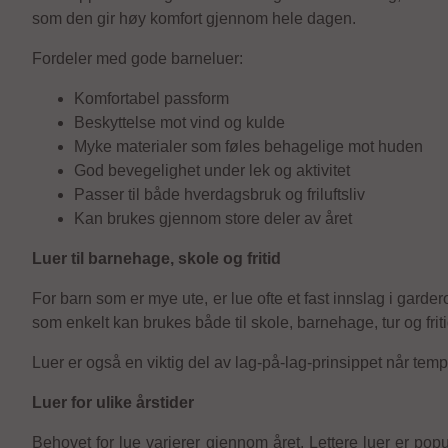
som den gir høy komfort gjennom hele dagen.
Fordeler med gode barneluer:
Komfortabel passform
Beskyttelse mot vind og kulde
Myke materialer som føles behagelige mot huden
God bevegelighet under lek og aktivitet
Passer til både hverdagsbruk og friluftsliv
Kan brukes gjennom store deler av året
Luer til barnehage, skole og fritid
For barn som er mye ute, er lue ofte et fast innslag i garde
som enkelt kan brukes både til skole, barnehage, tur og friti
Luer er også en viktig del av lag-på-lag-prinsippet når tem
Luer for ulike årstider
Behovet for lue varierer gjennom året. Lettere luer er po