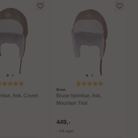
arakter:
4.6 av 5 mulige
Karakter:
4.6 av 5 mulige
Bruse
mlue, Ask, Covert
Bruse hjelmlue, Ask,
Mountain Trial
449,-
På lager