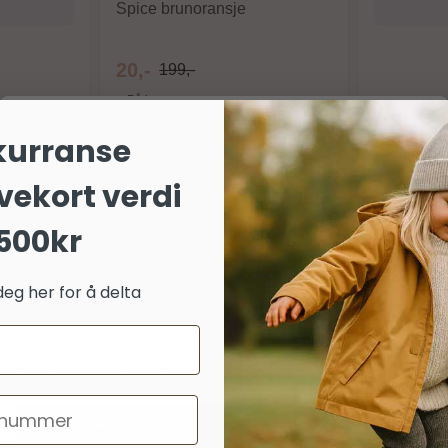
Spice brunoransje
20,-
199,-
På lager
Kjøp
Om informasjonskapsler på dette nettstedet
kurranse
Vi bruker egne og tredjeparts informasjonskapsler (cookies) og
vekort verdi
lignende teknologier for å sikre grunnleggende funksjoner,
generere statistikk, og for å tilpasse markedsføring og annonser
500kr
(inkludert deling av brukerdata med partnere). Samtykket er helt
frivillig. Du kan velge å godta alle, avvise valgfrie, eller tilpasse
valgene dine per kategori nedenfor. Du kan når som helst endre
deg her for å delta
eller trekke tilbake dine samtykker via lenken «personvern»
nederst på nettsiden vår.
Les mer om informasjonskapsler
Googles retningslinjer for personvern
er
Godta nødvendig
Godta alle