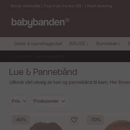
Hopp til innhold
Norsk nettbutikk | Fast frakt fra kun 69,- | Rask levering
Skole & barnehagestart
BRUSE
Barneklær
Hjem
/
BRUSE
/
Lue & Pannebånd
Lue & Pannebånd
Utforsk vårt utvalg av luer og pannebånd til barn. Her finn
Pris
Produsenter
-60%
-70%