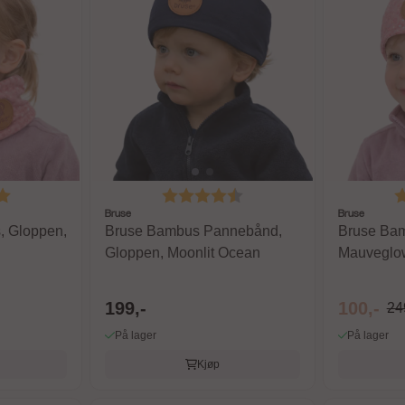
5.0 av 5 mulige
Karakter:
4.8 av 5 mulige
K
Bruse
Bruse
, Gloppen,
Bruse Bambus Pannebånd,
Bruse Bam
Gloppen, Moonlit Ocean
Mauveglo
199,-
100,-
24
På lager
På lager
Kjøp