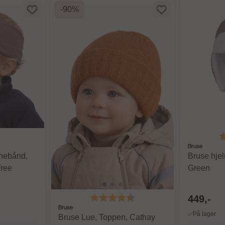
-90%
K
Bruse
nebånd,
Bruse hjel
Tree
Green
Karakter:
4.7 av 5 mulige
449,-
Bruse
På lager
Bruse Lue, Toppen, Cathay