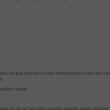
roben. En godt tilpasset lue sitter komfortabelt på hodet uten å b
d.
peraturen synker.
pulære på vår og høst, mens varmere modeller brukes gjennom vi