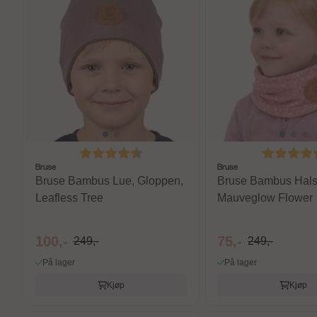
Karakter:
4.7 av 5 mulige
Karakter:
Bruse
Bruse
Bruse Bambus Lue, Gloppen,
Bruse Bambus Hals
Leafless Tree
Mauveglow Flower
100,-
75,-
249,-
249,-
På lager
På lager
Kjøp
Kjøp