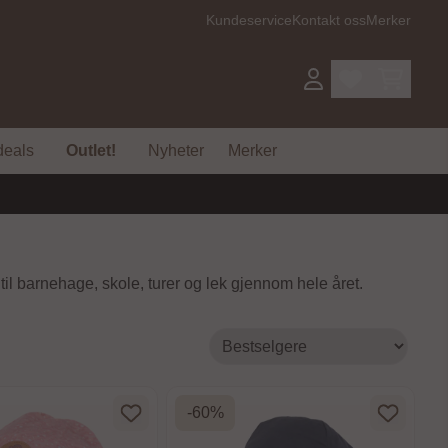
Kundeservice
Kontakt oss
Merker
deals
Outlet!
Nyheter
Merker
il barnehage, skole, turer og lek gjennom hele året.
-60%