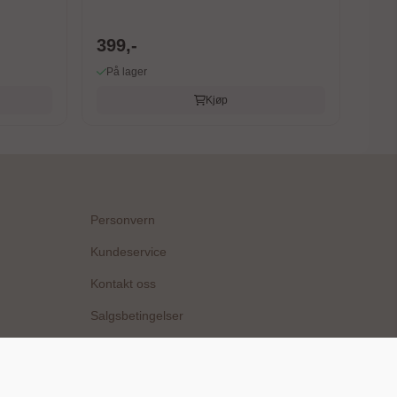
399,-
På lager
Kjøp
Personvern
Kundeservice
Kontakt oss
Salgsbetingelser
Min konto
Babybanden og KI