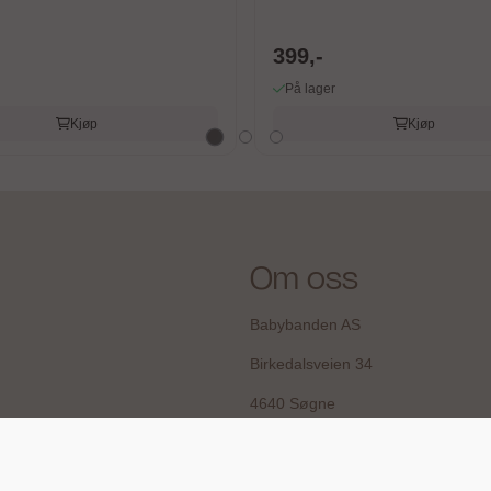
399,-
På lager
Kjøp
Kjøp
Om oss
Babybanden AS
Birkedalsveien 34
4640 Søgne
Org. nr. 924.964.723
post@babybanden.no