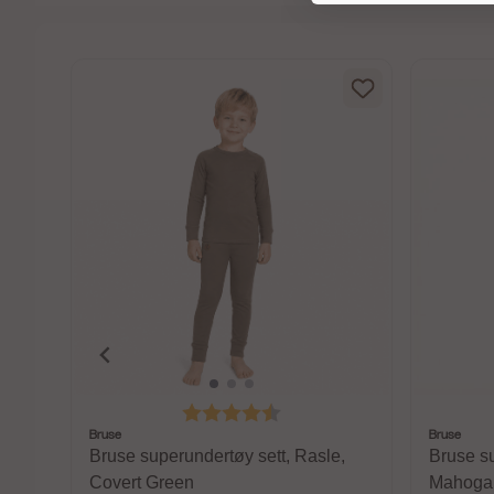
5 mulige
,
Karakter:
4.4 av 5 mulige
Bruse
Bruse
Bruse superundertøy sett, Rasle,
Bruse su
Covert Green
Mahoga