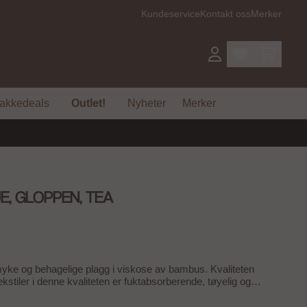
Kundeservice
Kontakt oss
Merker
akkedeals
Outlet!
Nyheter
Merker
E, GLOPPEN, TEA
msnittskarakter:
emmer:
)
yke og behagelige plagg i viskose av bambus. Kvaliteten
ekstiler i denne kvaliteten er fuktabsorberende, tøyelig og
agg i viskose av bambus er sterkt fargebestandig og vil tåle
 levetid. Bra for deg og bra for miljøet. 95% Viscose