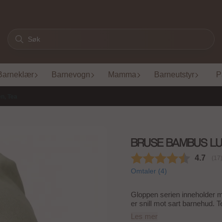
Barneklær
Barnevogn
Mamma
Barneutstyr
P
n, Tea
BRUSE BAMBUS LU
Gjenno
4.7
(
st
17
Omtaler (
4
)
Gloppen serien inneholder m
er snill mot sart barnehud. T
sterkt fargebestandig. Et pl
Les mer
vask etter vask - noe som gir lang