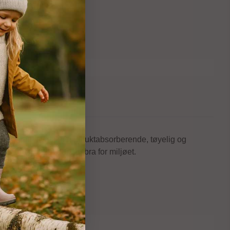
r i denne kvaliteten er fuktabsorberende, tøyelig og
levetid. Bra for deg og bra for miljøet.