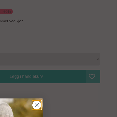
trommel.
- 60%
mmer ved kjøp
Legg i handlekurv