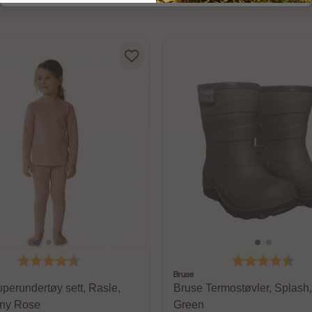
Karakter:
4.4 av 5 mulige
Karakter:
4.6
Bruse
perundertøy sett, Rasle,
Bruse Termostøvler, Splash,
ny Rose
Green