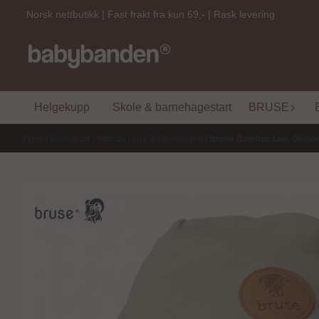
Hopp til innhold
Norsk nettbutikk | Fast frakt fra kun 69,- | Rask levering
Helgekupp
Skole & barnehagestart
BRUSE
Hjem
/
Barneklær
/
Yttertøy
/
Lue & Pannebånd
/
Bruse Bambus Lue, Gloppe