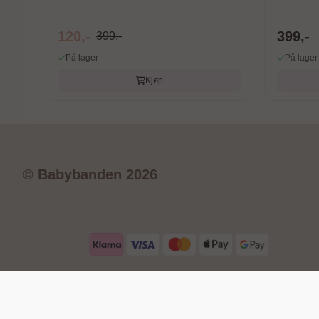
120,-
399,-
399,-
På lager
På lager
Kjøp
© Babybanden 2026