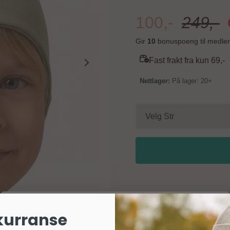
of bamboo, 5% Elastane Vaskes i maskin på 40 grader. Skal ikke blekes renses,
strykes eller tørkes i tørke
100,-
249,-
Gir
10
bonuspoeng til medle
Fast frakt fra kun 69,-
På lager: 20+
Om informasjonskapsler på dette nettstedet
kurranse