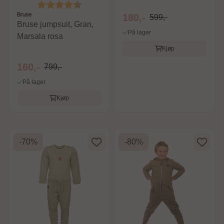
Karakter:
4.5 av 5 mulige
Bruse
180,-
599,-
Bruse jumpsuit, Gran,
På lager
Marsala rosa
Kjøp
160,-
799,-
På lager
Kjøp
-70%
-80%