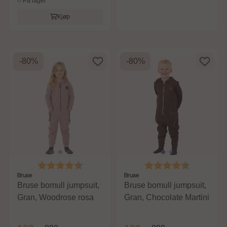
På lager
Kjøp
-80%
-80%
Karakter:
4.3 av 5 mulige
Karakter:
4.7 av 5 m
Bruse
Bruse
Bruse bomull jumpsuit,
Bruse bomull jumpsuit,
Gran, Woodrose rosa
Gran, Chocolate Martini