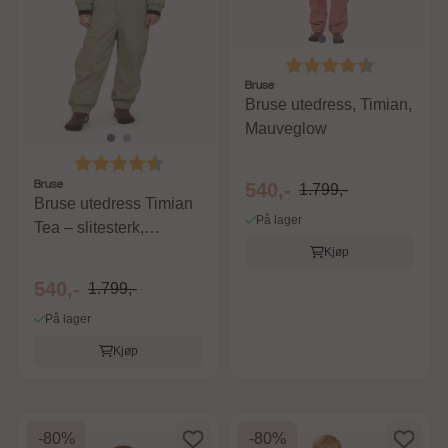
Karakter:
4.6 av 5 m
Bruse
Bruse utedress, Timian,
Mauveglow
Karakter:
4.6 av 5 mulige
Bruse
540,-
1.799,-
Bruse utedress Timian
På lager
Tea – slitesterk,
vanntett
Kjøp
540,-
1.799,-
På lager
Kjøp
-80%
-80%