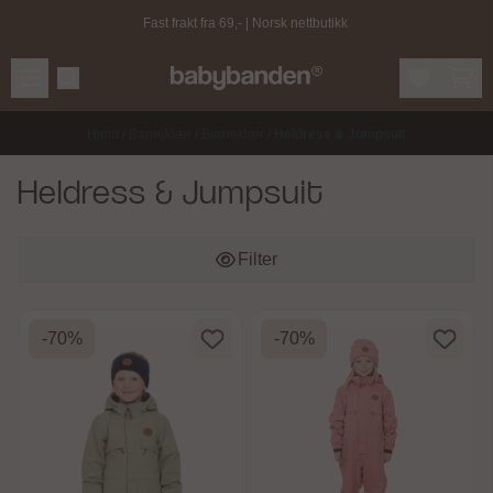
Hopp til innhold
Fast frakt fra 69,- | Norsk nettbutikk
Hjem
/
Barneklær
/
Barneklær
/
Heldress & Jumpsuit
Heldress & Jumpsuit
Filter
-70%
-70%