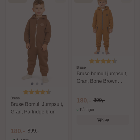
Karakter:
4.7 av 5 m
Bruse
Bruse bomull jumpsuit,
Gran, Bone Brown
gulbrun
Karakter:
4.7 av 5 mulige
Bruse
180,-
899,-
Bruse Bomull Jumpsuit,
På lager
Gran, Partridge brun
Kjøp
180,-
899,-