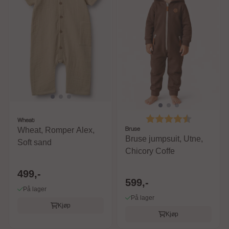
Karakter:
4.5 av 5 m
Wheat
Bruse
Wheat, Romper Alex,
Bruse jumpsuit, Utne,
Soft sand
Chicory Coffe
499,-
599,-
På lager
På lager
Kjøp
Kjøp