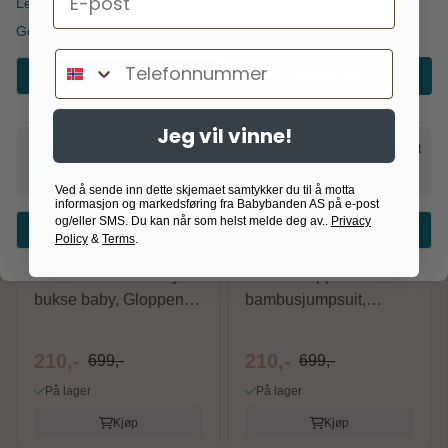
Les mer om informasjonskapsler
-70%
-70%
Googles retningslinjer for personvern
Telefonnummer
Godta nødvendig
Godta alle
Jeg vil vinne!
Nødvendig
Analyse
Markedsføring
Målrettet
Egendefinert
Ved å sende inn dette skjemaet samtykker du til å motta
informasjon og markedsføring fra Babybanden AS på e-post
og/eller SMS. Du kan når som helst melde deg av..
Privacy
Bekreft valg
Karakter:
4.7 av 5 mulige
Karakter:
4.6 av 5 m
Policy
&
Terms
.
Bruse
Bruse
Bruse Bambus Body &
Bruse Gloppen
bukse baby, Gloppen,
bambusjumpsuit,
Moonlit Ocean
Mauveglow
210,-
210,-
699,-
699,-
På lager
På lager
Kjøp
Kjøp