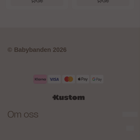
Kjøp
Kjøp
© Babybanden 2026
Om oss
Babybanden AS
Personvern
Birkedalsveien 34