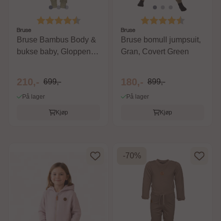
Karakter:
4.7 av 5 mulige
Karakter:
4.7 av 5 m
Bruse
Bruse
Bruse Bambus Body &
Bruse bomull jumpsuit,
bukse baby, Gloppen,
Gran, Covert Green
Tea
210,-
180,-
699,-
899,-
På lager
På lager
Kjøp
Kjøp
-70%