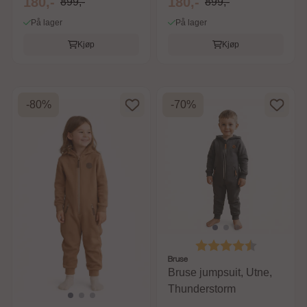
180,-
180,-
899,-
899,-
På lager
På lager
Kjøp
Kjøp
-80%
-70%
Karakter:
4.5 av 5 m
Bruse
Bruse jumpsuit, Utne,
Thunderstorm