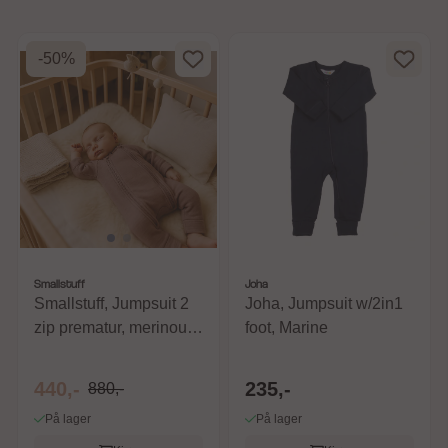
-50%
Smallstuff
Joha
Smallstuff, Jumpsuit 2
Joha, Jumpsuit w/2in1
zip prematur, merinoull,
foot, Marine
Soft powder
440,-
235,-
880,-
På lager
På lager