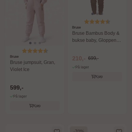
Karakter:
4.7 av 5 m
Bruse
Bruse Bambus Body &
bukse baby, Gloppen,
Leafless Tree
Karakter:
4.7 av 5 mulige
Bruse
210,-
699,-
Bruse jumpsuit, Gran,
På lager
Violet Ice
Kjøp
599,-
På lager
Kjøp
-70%