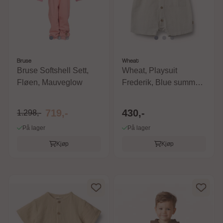
Bruse
Wheat
Bruse Softshell Sett,
Wheat, Playsuit
Fløen, Mauveglow
Frederik, Blue summer
stripe
719,-
430,-
1.298,-
På lager
På lager
Kjøp
Kjøp