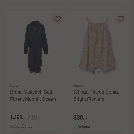
Bruse
Wheat
Bruse Softshell Sett,
Wheat, Playuit Senia,
Fløen, Moonlit Ocean
Bright Flowers
719,-
330,-
1.298,-
Ikke på lager
På lager