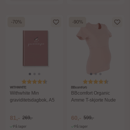
-70%
-90%
Karakter:
4.4 av 5 mulige
Karakter:
4.2 av 5 m
WITHWHITE
BBcomfort
Withwhite Min
BBcomfort Organic
graviditetsdagbok, A5
Amme T-skjorte Nude
81,-
60,-
269,-
599,-
På lager
På lager