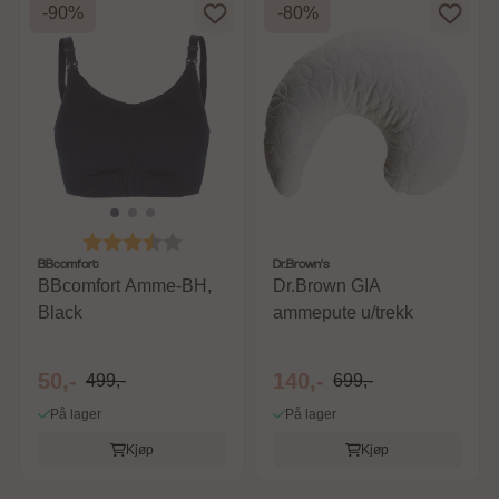
-90%
-80%
Karakter:
3.7 av 5 mulige
BBcomfort
Dr.Brown's
BBcomfort Amme-BH,
Dr.Brown GIA
Black
ammepute u/trekk
50,-
140,-
499,-
699,-
På lager
På lager
Kjøp
Kjøp