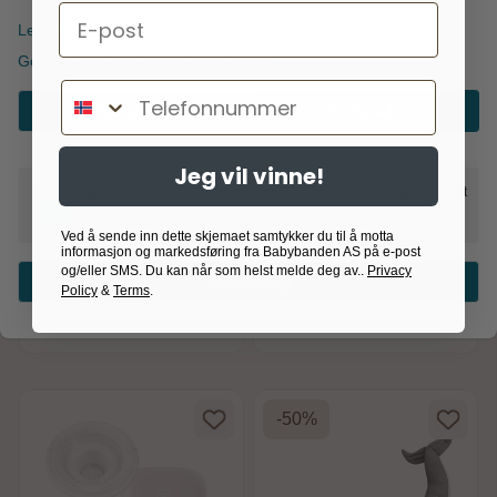
Email
Les mer om informasjonskapsler
Googles retningslinjer for personvern
Telefonnummer
Godta nødvendig
Godta alle
Boob
Boob
Boob, The-shirt, Black
Boob, The-shirt, Tofu,
Jeg vil vinne!
Off white
Nødvendig
Analyse
Markedsføring
Målrettet
Egendefinert
Ved å sende inn dette skjemaet samtykker du til å motta
250,-
250,-
499,-
499,-
informasjon og markedsføring fra Babybanden AS på e-post
og/eller SMS. Du kan når som helst melde deg av..
Privacy
Bekreft valg
På lager
På lager
Policy
&
Terms
.
Kjøp
Kjøp
-50%