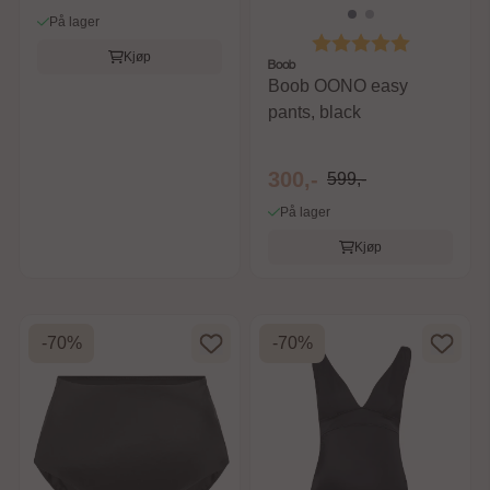
På lager
Karakter:
5.0 av 5 m
Kjøp
Boob
Boob OONO easy
pants, black
300,-
599,-
På lager
Kjøp
-70%
-70%