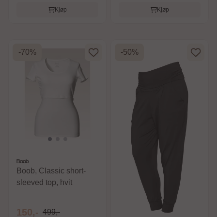
Kjøp
Kjøp
-70%
-50%
Boob
Boob, Classic short-
sleeved top, hvit
150,-
499,-