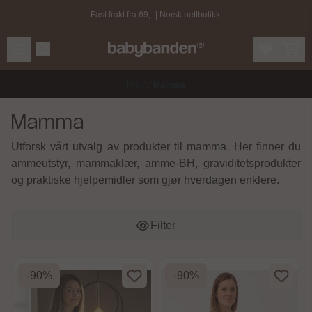
Hopp til innhold
Fast frakt fra 69,- | Norsk nettbutikk
Hjem
/
Mamma
Mamma
Utforsk vårt utvalg av produkter til mamma. Her finner du
ammeutstyr, mammaklær, amme-BH, graviditetsprodukter
og praktiske hjelpemidler som gjør hverdagen enklere.
Filter
-90%
-90%