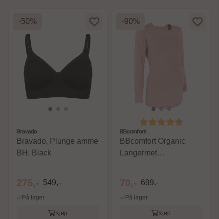
-50%
-90%
Karakter:
4.1 av 5 m
Bravado
BBcomfort
Bravado, Plunge amme
BBcomfort Organic
BH, Black
Langermet
Ammegenser Nude
275,-
70,-
549,-
699,-
På lager
På lager
Kjøp
Kjøp