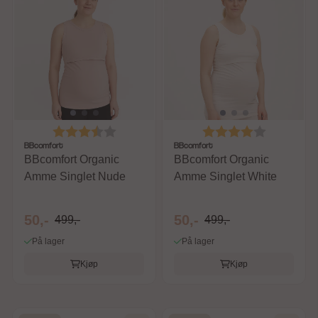
Karakter:
3.8 av 5 mulige
Karakter:
4.0 av 5 m
BBcomfort
BBcomfort
BBcomfort Organic
BBcomfort Organic
Amme Singlet Nude
Amme Singlet White
50,-
50,-
499,-
499,-
På lager
På lager
Kjøp
Kjøp