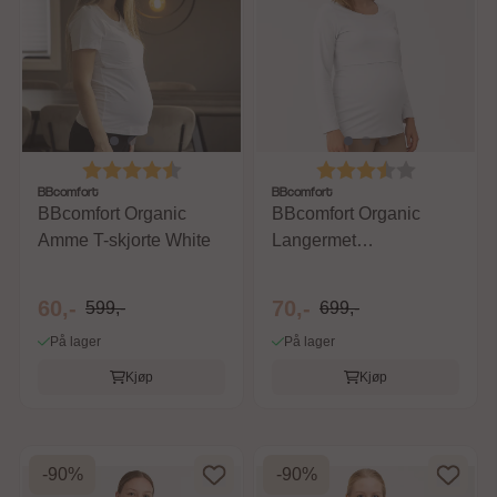
Karakter:
4.1 av 5 mulige
Karakter:
3.8 av 5 m
BBcomfort
BBcomfort
BBcomfort Organic
BBcomfort Organic
Amme T-skjorte White
Langermet
Ammegenser White
60,-
70,-
599,-
699,-
På lager
På lager
Kjøp
Kjøp
-90%
-90%