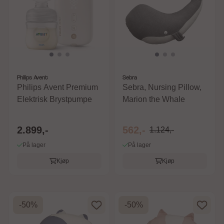
Philips Avent
Sebra
Philips Avent Premium
Sebra, Nursing Pillow,
Elektrisk Brystpumpe
Marion the Whale
2.899,-
562,-
1.124,-
På lager
På lager
Kjøp
Kjøp
-50%
-50%