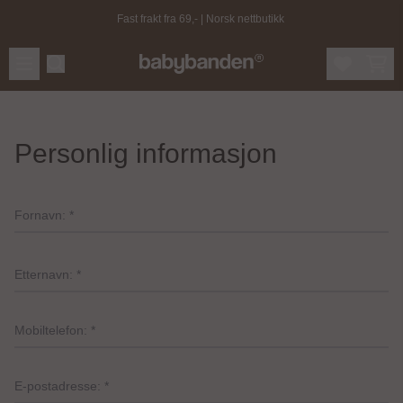
Hopp til innhold
Fast frakt fra 69,- | Norsk nettbutikk
Personlig informasjon
Fornavn: *
Etternavn: *
Mobiltelefon: *
E-postadresse: *