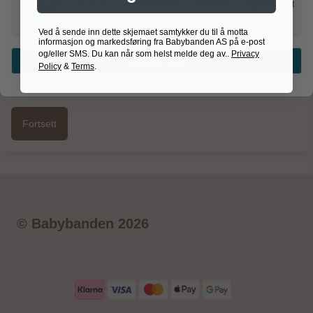
Nødvendig
Analyse
Markedsføring
Målrettet
Egendefinert
Ved å sende inn dette skjemaet samtykker du til å motta
informasjon og markedsføring fra Babybanden AS på e-post
og/eller SMS. Du kan når som helst melde deg av..
Privacy
Bekreft valg
Policy
&
Terms
.
Jeg ønsker å bli medlem i kundeklubben og
godkjenner
vilkårene
© Babybanden 2026