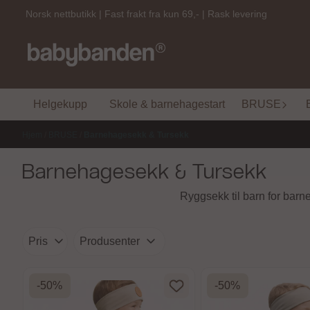
Hopp til innhold
Norsk nettbutikk | Fast frakt fra kun 69,- | Rask levering
Helgekupp
Skole & barnehagestart
BRUSE
Hjem
/
BRUSE
/
Barnehagesekk & Tursekk
Barnehagesekk & Tursekk
Ryggsekk til barn for barn
Pris
Produsenter
-50%
-50%