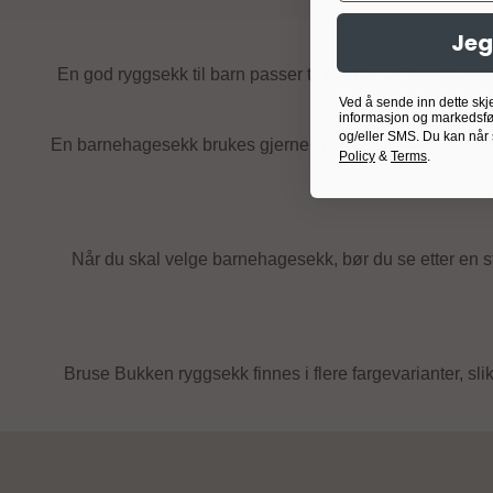
Jeg
En god ryggsekk til barn passer til mange av hverdagens
Ved å sende inn dette skj
informasjon og markedsfø
og/eller SMS. Du kan når
En barnehagesekk brukes gjerne til skiftetøy, matpakke, d
Policy
&
Terms
.
Når du skal velge barnehagesekk, bør du se etter en stør
Bruse Bukken ryggsekk finnes i flere fargevarianter, sli