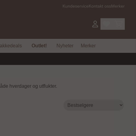
Kundeservice
Kontakt oss
Merker
akkedeals
Outlet!
Nyheter
Merker
åde hverdager og utflukter.