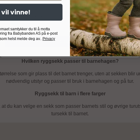
Ryggsekk til barn for barnehage, tur og hverdag
 vil vinne!
Nødvendig
Analyse
Markedsføring
Målrettet
Egendefinert
 små og store opplevelser. I denne kategorien finner du barneh
Bukken-serien har et volum på 18 liter og finnes i flere farger.
emaet samtykker du til å motta
ring fra Babybanden AS på e-post
 som helst melde deg av..
Privacy
rikkeflaske og annet barnet trenger gjennom dagen. En ryggsekk ti
Bekreft valg
besøk hos venner eller familie.
Hvilken ryggsekk passer til barnehagen?
relse som gir plass til det barnet trenger, uten at sekken blir u
nødvendig utstyr og passer til bruk i barnehagen og på tur.
Ryggsekk til barn i flere farger
k at du kan velge en sekk som passer barnets stil og øvrige turut
tursekk til barnet.