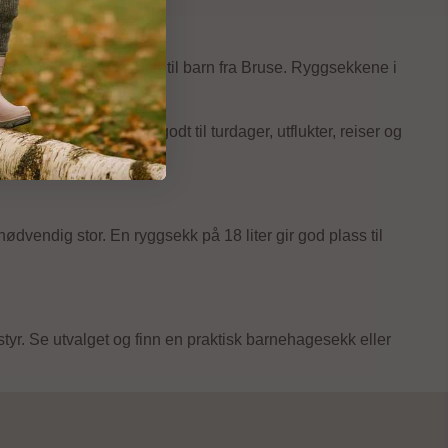
agesekker og tursekker til barn fra Bruse. Ryggsekkene i
l barn passer også godt til turdager, utflukter, reiser og
nødvendig stor. En ryggsekk på 18 liter gir god plass til
styr. Se utvalget og finn en praktisk barnehagesekk eller