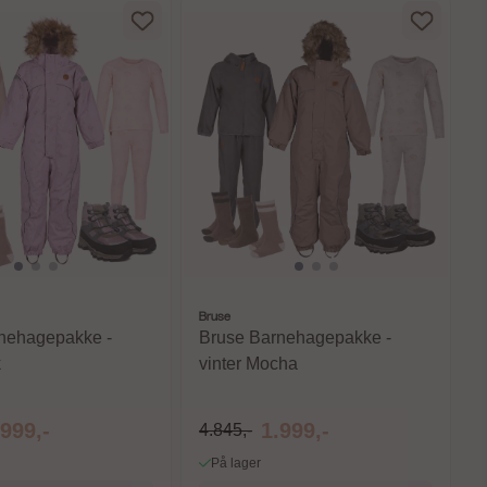
Bruse
nehagepakke -
Bruse Barnehagepakke -
k
vinter Mocha
.999,-
1.999,-
4.845,-
På lager