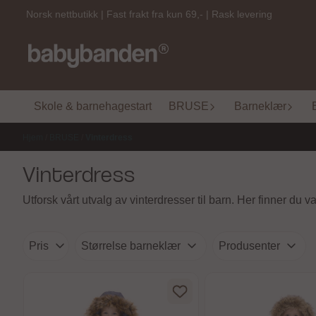
Hopp til innhold
Norsk nettbutikk | Fast frakt fra kun 69,- | Rask levering
Skole & barnehagestart
BRUSE
Barneklær
Hjem
/
BRUSE
/
Vinterdress
Vinterdress
Utforsk vårt utvalg av vinterdresser til barn. Her finner d
Pris
Størrelse barneklær
Produsenter