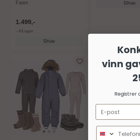
Fawn
Kjøp
1.499,-
På lager
Kjøp
Kon
vinn ga
2
Registrer 
Email
Telefonnumm