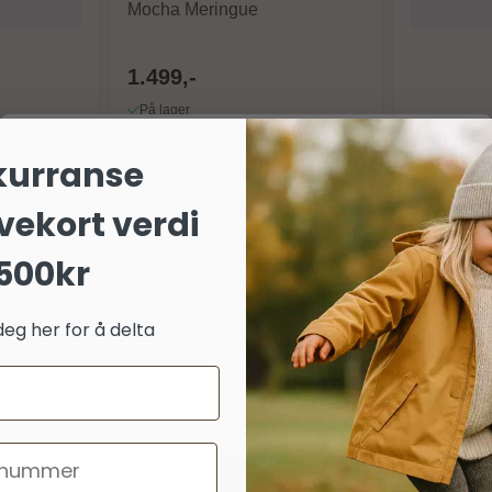
Mocha Meringue
1.499,-
På lager
Kjøp
Om informasjonskapsler på dette nettstedet
kurranse
Vi bruker egne og tredjeparts informasjonskapsler (cookies) og
vekort verdi
lignende teknologier for å sikre grunnleggende funksjoner,
generere statistikk, og for å tilpasse markedsføring og annonser
500kr
(inkludert deling av brukerdata med partnere). Samtykket er helt
frivillig. Du kan velge å godta alle, avvise valgfrie, eller tilpasse
valgene dine per kategori nedenfor. Du kan når som helst endre
deg her for å delta
eller trekke tilbake dine samtykker via lenken «personvern»
nederst på nettsiden vår.
Les mer om informasjonskapsler
Googles retningslinjer for personvern
er
Godta nødvendig
Godta alle