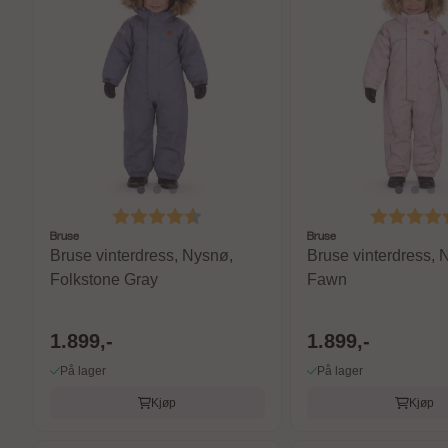
Karakter:
4.6 av 5 mulige
Karakter:
Bruse
Bruse
Bruse vinterdress, Nysnø,
Bruse vinterdress, 
Folkstone Gray
Fawn
1.899,-
1.899,-
På lager
På lager
Kjøp
Kjøp