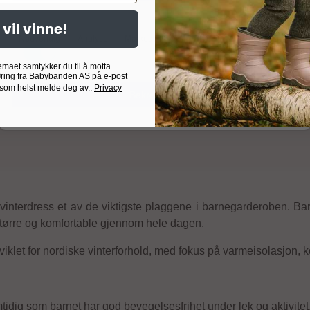
 vil vinne!
Nødvendig
Analyse
Markedsføring
Målrettet
Egendefinert
emaet samtykker du til å motta
ring fra Babybanden AS på e-post
 som helst melde deg av..
Privacy
Bekreft valg
interdress et av de viktigste plaggene i barnegarderoben. Bar
e, tørre og komfortable gjennom hele dagen.
viklet for nordiske vinterforhold, med fokus på varmeisolasjon, k
idig som barnet har god bevegelsesfrihet under lek og aktivitet