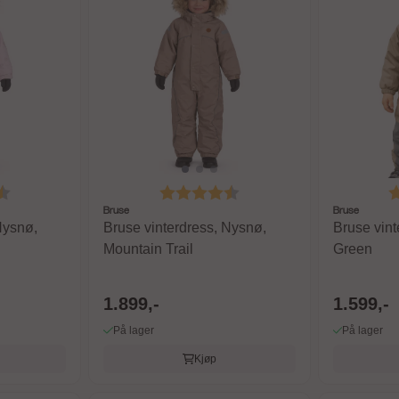
4.6 av 5 mulige
Karakter:
4.6 av 5 mulige
K
Bruse
Bruse
Nysnø,
Bruse vinterdress, Nysnø,
Bruse vint
Mountain Trail
Green
1.899,-
1.599,-
På lager
På lager
Kjøp