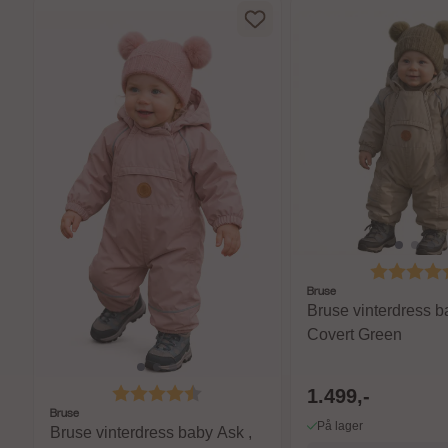
Karakter:
Bruse
Bruse vinterdress b
Covert Green
Karakter:
4.8 av 5 mulige
1.499,-
Bruse
På lager
Bruse vinterdress baby Ask ,