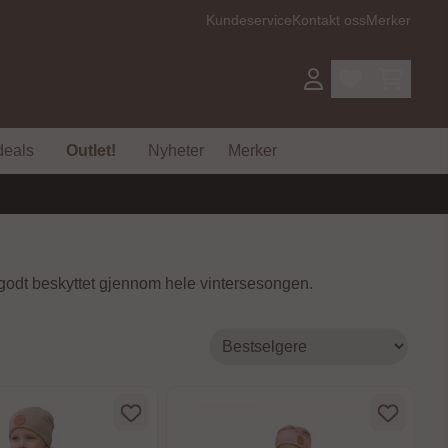
Kundeservice
Kontakt oss
Merker
deals
Outlet!
Nyheter
Merker
a godt beskyttet gjennom hele vintersesongen.