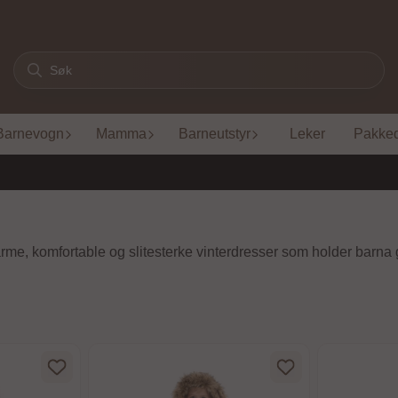
Barnevogn
Mamma
Barneutstyr
Leker
Pakke
u varme, komfortable og slitesterke vinterdresser som holder barn