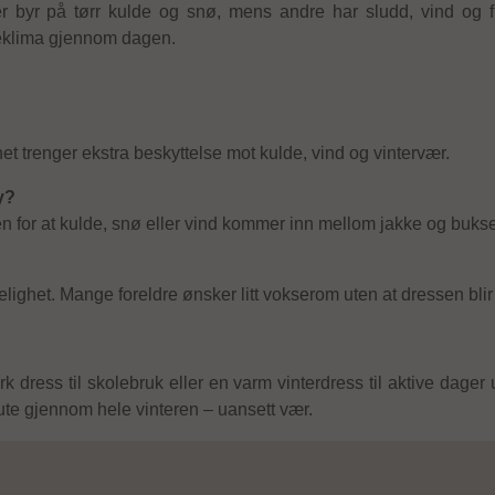
byr på tørr kulde og snø, mens andre har sludd, vind og fuk
nneklima gjennom dagen.
et trenger ekstra beskyttelse mot kulde, vind og vintervær.
y?
oen for at kulde, snø eller vind kommer inn mellom jakke og buks
ighet. Mange foreldre ønsker litt vokserom uten at dressen blir f
rk dress til skolebruk eller en varm vinterdress til aktive dager
ke ute gjennom hele vinteren – uansett vær.