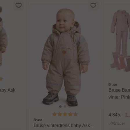
4.8 av 5 mulige
Bruse
aby Ask,
Bruse Bar
vinter Pin
Karakter:
4.8 av 5 mulige
1
4.845,-
Bruse
På lager
Bruse vinterdress baby Ask –