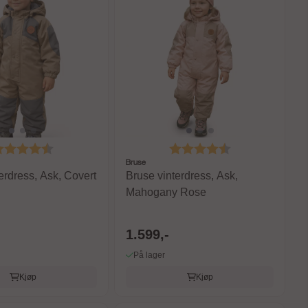
arakter:
4.6 av 5 mulige
Karakter:
4.6 av 5 mulige
Bruse
erdress, Ask, Covert
Bruse vinterdress, Ask,
Mahogany Rose
1.599,-
På lager
Kjøp
Kjøp