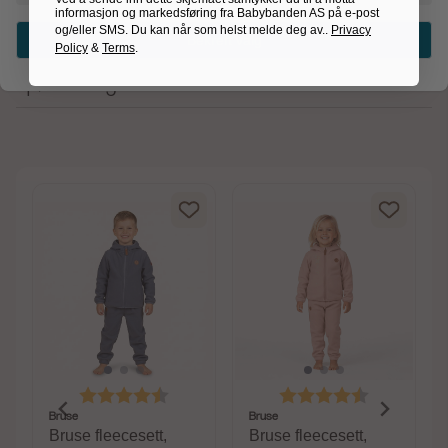
informasjon og markedsføring fra Babybanden AS på e-post
Produktanmeldelser
og/eller SMS. Du kan når som helst melde deg av..
Privacy
Bekreft valg
Policy
&
Terms
.
Spørsmål og svar
av 5 mulige
Karakter:
4.6 av 5 mulige
Karakter:
4.6 av 5 m
Bruse
Bruse
Bruse fleecesett,
Bruse fleecesett,