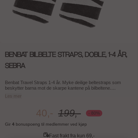
BENBAT BILBELTE STRAPS, DOBLE, 1-4 ÅR,
SEBRA
Benbat Travel Straps 1-4 år. Myke deilige beltestraps som
beskytter barna mot de skarpe kantene på bilbeltene.
Morsomme og behagelige beltestraps som gjør at bilbeltet ikke
Les mer
gnager.
40,-
199,-
- 80%
Gir
4
bonuspoeng til medlemmer ved kjøp
Fast frakt fra kun 69,-