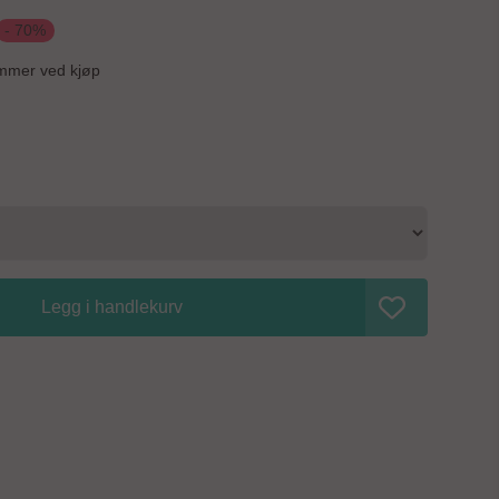
- 70%
mmer ved kjøp
Legg i handlekurv