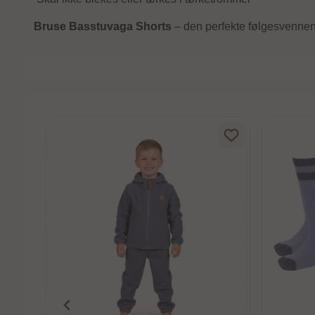
Bruse Basstuvaga Shorts
– den perfekte følgesvennen
5 mulige
rte