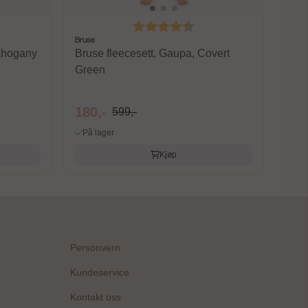
 av 5 mulige
Karakter:
4.6 av 5 mulige
Bruse
Mahogany
Bruse fleecesett, Gaupa, Covert
Green
180,-
599,-
På lager
Kjøp
Personvern
Kundeservice
Kontakt oss