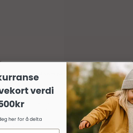
Om informasjonskapsler på dette nettstedet
kurranse
Vi bruker egne og tredjeparts informasjonskapsler (cookies) og
vekort verdi
lignende teknologier for å sikre grunnleggende funksjoner,
generere statistikk, og for å tilpasse markedsføring og annonser
500kr
(inkludert deling av brukerdata med partnere). Samtykket er helt
frivillig. Du kan velge å godta alle, avvise valgfrie, eller tilpasse
valgene dine per kategori nedenfor. Du kan når som helst endre
deg her for å delta
eller trekke tilbake dine samtykker via lenken «personvern»
nederst på nettsiden vår.
delser
Spørsmål og svar