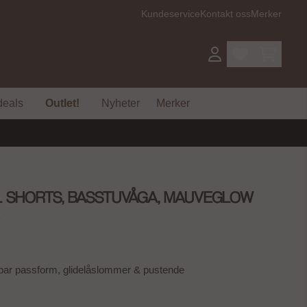
Kundeservice
Kontakt oss
Merker
deals
Outlet!
Nyheter
Merker
L SHORTS, BASSTUVÅGA, MAUVEGLOW
msnittskarakter:
emmer:
)
erbar passform, glidelåslommer & pustende