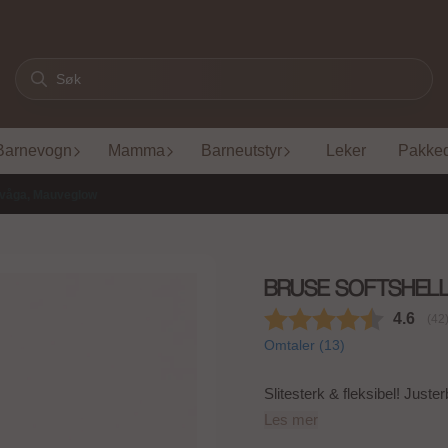
Barnevogn
Mamma
Barneutstyr
Leker
Pakke
tuvåga, Mauveglow
BRUSE SOFTSHEL
Gjenno
4.6
(
st
42
Omtaler (
13
)
Slitesterk & fleksibel! Just
Les mer