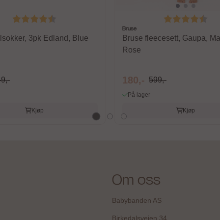
Karakter:
4.3 av 5 mulige
Karakter:
4.6
Bruse
lsokker, 3pk Edland, Blue
Bruse fleecesett, Gaupa, 
Rose
180,-
9,-
599,-
På lager
Kjøp
Kjøp
Om oss
Babybanden AS
Birkedalsveien 34