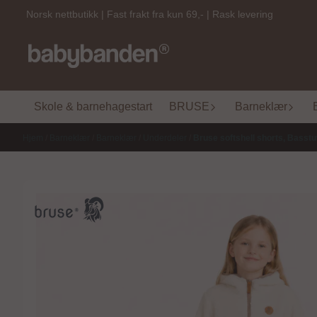
Hopp til innhold
Norsk nettbutikk | Fast frakt fra kun 69,- | Rask levering
Skole & barnehagestart
BRUSE
Barneklær
Hjem
/
Barneklær
/
Barneklær
/
Underdeler
/
Bruse softshell shorts, Bass