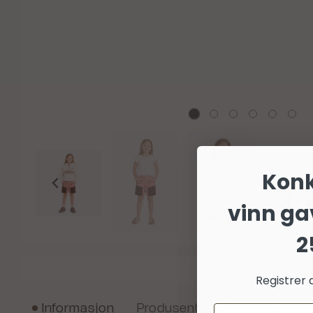
Kon
vinn ga
2
Registrer 
Informasjon
Produsent
Produktanmel
Email