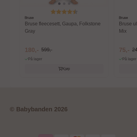
Karakter:
4.6 av 5 mulige
Bruse
Bruse
Bruse fleecesett, Gaupa, Folkstone
Bruse ul
Gray
Mix
180,-
75,-
599,-
24
På lager
På lager
Kjøp
© Babybanden 2026