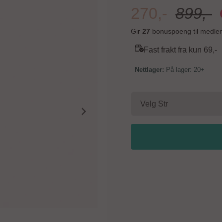
270,-
899,-
Gir
27
bonuspoeng til medle
Fast frakt fra kun 69,-
På lager: 20+