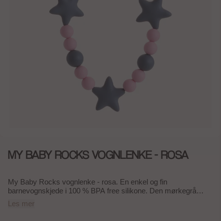
MY BABY ROCKS VOGNLENKE - ROSA
My Baby Rocks vognlenke - rosa. En enkel og fin
barnevognskjede i 100 % BPA free silikone. Den mørkegrå
fargen sammen med den lyseblå og lyserosa gir en en god
Les mer
kontrast, som fanger barnets oppmerksomhet og gjør den
interessant å se på. Silikonen gjør at lenken også kan brukes til