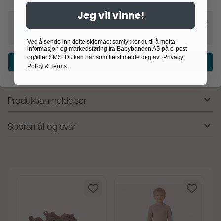
fargen sammen med den lyseblå og lyserosa gir en en god
Jeg vil vinne!
kontrast, som fanger barnets oppmerksomhet og gjør den
Nødvendig
Analyse
Markedsføring
Målrettet
Egendefinert
interessant å se på. Silikonen gjør at lenken også kan
brukes til å bite i. Passer de aller fleste vogner. Størrelse:
Ved å sende inn dette skjemaet samtykker du til å motta
informasjon og markedsføring fra Babybanden AS på e-post
50cm
og/eller SMS. Du kan når som helst melde deg av..
Privacy
Bekreft valg
Policy
&
Terms
.
Produsent
Produktanmeldelser
Spørsmål og svar
av 5 mulige