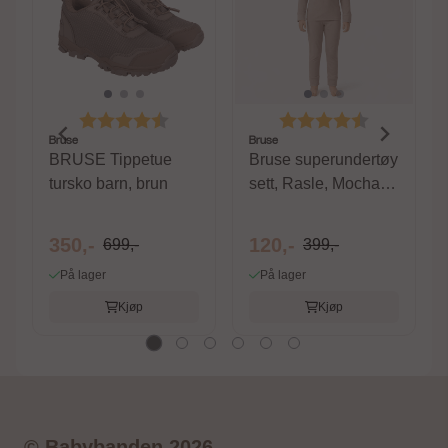
Karakter:
4.5 av 5 mulige
Karakter:
4.4 av 5 m
Bruse
Bruse
BRUSE Tippetue
Bruse superundertøy
tursko barn, brun
sett, Rasle, Mocha
Meringue
350,-
120,-
699,-
399,-
På lager
På lager
Kjøp
Kjøp
© Babybanden 2026