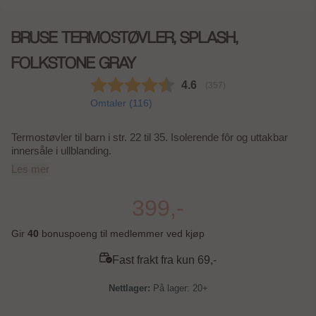
BRUSE TERMOSTØVLER, SPLASH,
FOLKSTONE GRAY
Gjennomsnittskarakter:
4.6
(
stemmer:
357
)
Omtaler (
116
)
Termostøvler til barn i str. 22 til 35. Isolerende fôr og uttakbar
innersåle i ullblanding.
Les mer
399,-
Gir
40
bonuspoeng til medlemmer ved kjøp
Fast frakt fra kun 69,-
På lager: 20+