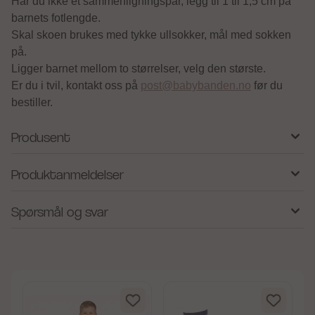
Har du ikke et sammenligningspar, legg til 1 til 1,5 cm på
barnets fotlengde.
Skal skoen brukes med tykke ullsokker, mål med sokken
på.
Ligger barnet mellom to størrelser, velg den største.
Er du i tvil, kontakt oss på
post@babybanden.no
før du
bestiller.
Produsent
Produktanmeldelser
Spørsmål og svar
av 5 mulige