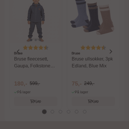
Karakter:
4.6 av 5 mulige
Karakter:
4.3 av 5 m
Bruse
Bruse
Bruse fleecesett,
Bruse ullsokker, 3pk
Gaupa, Folkstone
Edland, Blue Mix
Gray
180,-
75,-
599,-
249,-
På lager
På lager
Kjøp
Kjøp