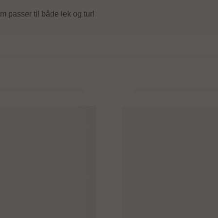
m passer til både lek og tur!
BBcomfort
eecesett, Gaupa, Covert
BBcomfort Organic Amme T-
White
60,-
599,-
599,-
På lager
Kjøp
Kjøp