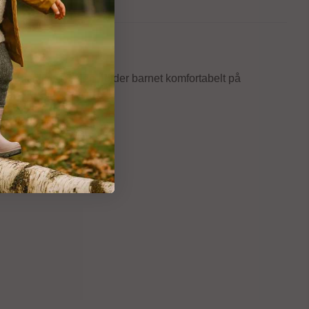
et samtidig som den holder barnet komfortabelt på
ttertøy.