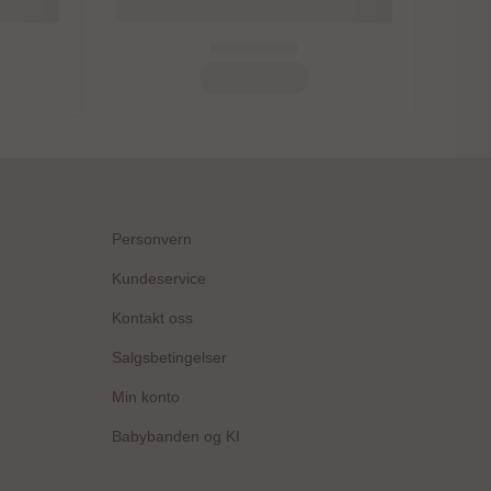
Personvern
Kundeservice
Kontakt oss
Salgsbetingelser
Min konto
Babybanden og KI