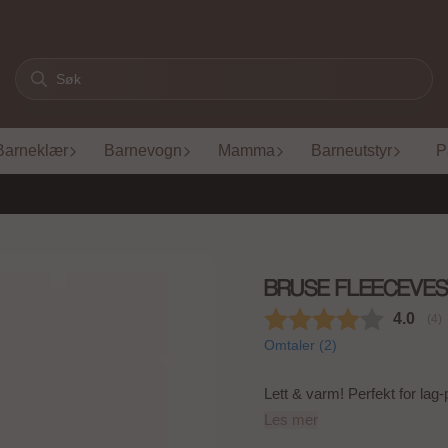
Barneklær
Barnevogn
Mamma
Barneutstyr
P
BRUSE FLEECEVE
Lett & varm! Perfekt for lag-
Les mer
150,-
499,-