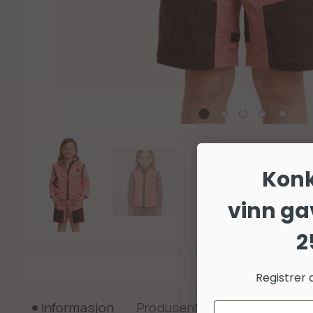
Kon
vinn ga
2
Registrer 
Informasjon
Produsent
Produktanmel
Email