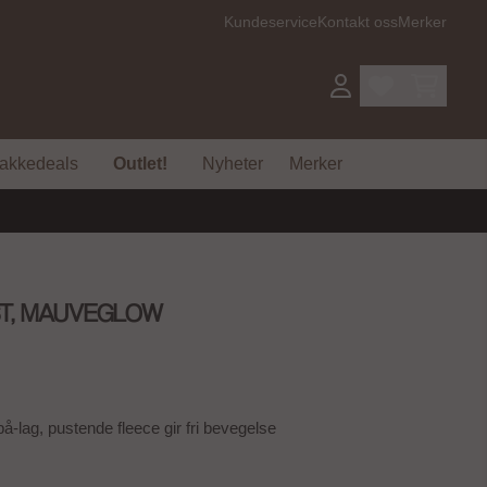
Kundeservice
Kontakt oss
Merker
akkedeals
Outlet!
Nyheter
Merker
ST, MAUVEGLOW
på-lag, pustende fleece gir fri bevegelse
- 70%