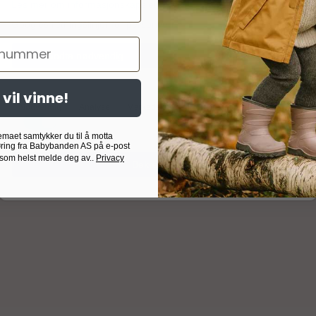
Les mer om informasjonskapsler
Googles retningslinjer for personvern
er
g
Godta nødvendig
Godta alle
 og bevegelsesfrihet! Denne fleecevesten gir ekstra fleksibilit
 vil vinne!
Nødvendig
Analyse
Markedsføring
Målrettet
Egendefinert
trøye på kjølige dager, eller som et varmende mellomlag under y
emaet samtykker du til å motta
ring fra Babybanden AS på e-post
en å føles klam
 som helst melde deg av..
Privacy
Bekreft valg
katter