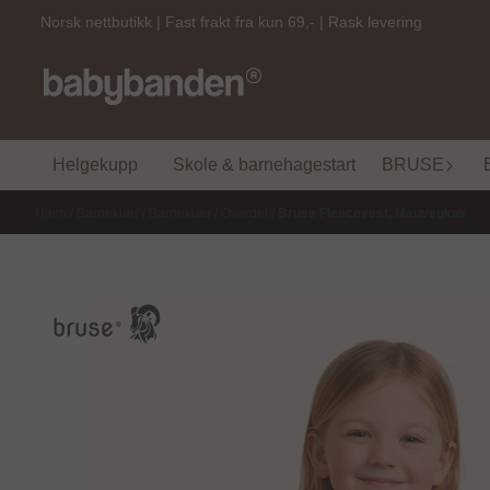
Hopp til innhold
Norsk nettbutikk | Fast frakt fra kun 69,- | Rask levering
Helgekupp
Skole & barnehagestart
BRUSE
Hjem
/
Barneklær
/
Barneklær
/
Overdel
/
Bruse Fleecevest, Mauveglow