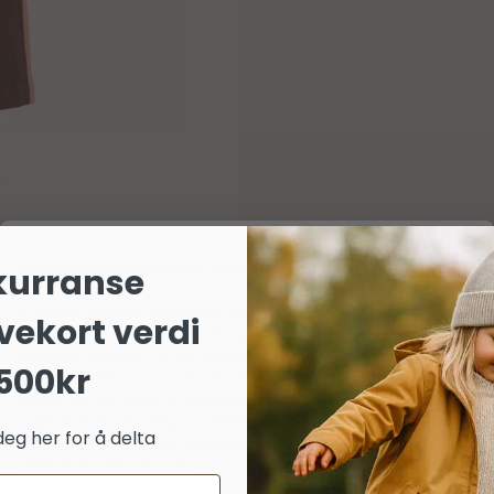
Om informasjonskapsler på dette nettstedet
kurranse
Vi bruker egne og tredjeparts informasjonskapsler (cookies) og
vekort verdi
lignende teknologier for å sikre grunnleggende funksjoner,
generere statistikk, og for å tilpasse markedsføring og annonser
500kr
(inkludert deling av brukerdata med partnere). Samtykket er helt
frivillig. Du kan velge å godta alle, avvise valgfrie, eller tilpasse
valgene dine per kategori nedenfor. Du kan når som helst endre
deg her for å delta
eller trekke tilbake dine samtykker via lenken «personvern»
nederst på nettsiden vår.
delser
Spørsmål og svar