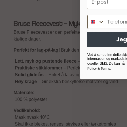
Telefonnumm
Bruse Fleecevest – Myk, Varm og Allsidi
Bruse Fleecevest er den perfekte kombinasjonen av varme
Jeg
kjølige dager.
Perfekt for lag-på-lag!
Bruk den over en genser eller ull
Ved å sende inn dette skj
informasjon og markedsfø
Lett, myk og pustende fleece
– Holder barnet varmt ut
og/eller SMS. Du kan når
Praktiske stikklommer
– Perfekt for små hender eller s
Policy
&
Terms
.
Solid glidelås
– Enkel å ta av og på
Høy krage
– Gir ekstra beskyttelse mot vær og vind
Materiale:
100 % polyester
Vedlikehold:
Maskinvask 40°C
Skal ikke blekes, renses, strykes eller tørketromles