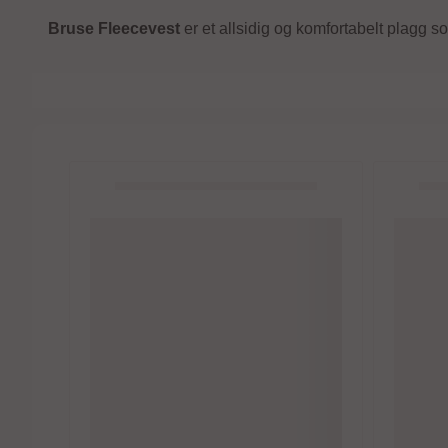
Bruse Fleecevest
er et allsidig og komfortabelt plagg so
Bruse
Bruse
awn
Bruse fleecesett, Gaupa, Folkstone
Bruse fl
Gray
Green
180,-
180,-
599,-
På lager
På lager
Kjøp