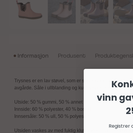
Informasjon
Produsent
Produktegens
Trysnes er en lav støvel, som er super når man skal bevege
Kon
avgårde. Såle i ullblanding og kuldepsperre isolerer god
vinn ga
Utside: 50 % gummi, 50 % annet
2
Innside: 60 % polyester, 40 % bomull
Innsersåle: 50 % ull, 50 % polyester
Registrer 
Utsiden vaskes av med fuktig klut/spyles. Gummistøvler b