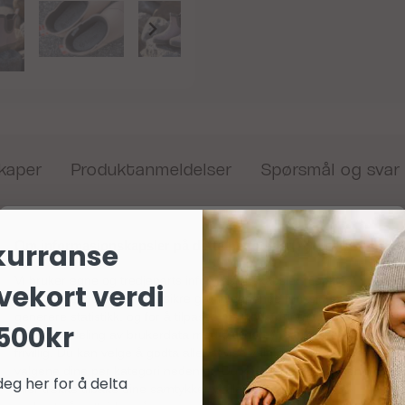
kaper
Produktanmeldelser
Spørsmål og svar
Om informasjonskapsler på dette nettstedet
 seg til og fra på regnfulle dager. Støvelen er enkel å tråkke in
kurranse
t på kalde dager.
Vi bruker egne og tredjeparts informasjonskapsler (cookies) og
vekort verdi
lignende teknologier for å sikre grunnleggende funksjoner,
generere statistikk, og for å tilpasse markedsføring og annonser
500kr
(inkludert deling av brukerdata med partnere). Samtykket er helt
frivillig. Du kan velge å godta alle, avvise valgfrie, eller tilpasse
valgene dine per kategori nedenfor. Du kan når som helst endre
deg her for å delta
eller trekke tilbake dine samtykker via lenken «personvern»
ør oppbevares mørkt og tørt. Unngå å tørke støvler i direkte sol