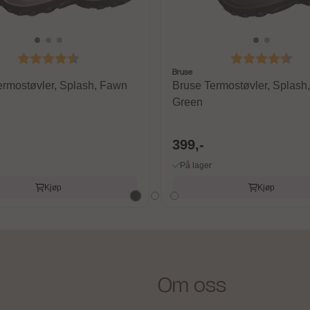
Karakter:
4.6 av 5 mulige
Karakter:
4.6
Bruse
ermostøvler, Splash, Fawn
Bruse Termostøvler, Splash,
Green
399,-
På lager
Kjøp
Kjøp
Om oss