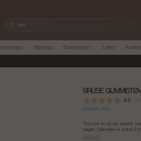
Barnevogn
Mamma
Barneutstyr
Leker
Pakke
BRUSE GUMMISTØV
Gjenno
4.5
(
st
40
Omtaler (
10
)
Trysnes er en lav støvel, so
dager. Støvelen er enkel å tr
raskt avgårde. Såle i ullblandi
Les mer
50 % gummi, 50 % annet Innside: 60 % polyester, 40 % bomull Innsersåle: 50 % ull, 50