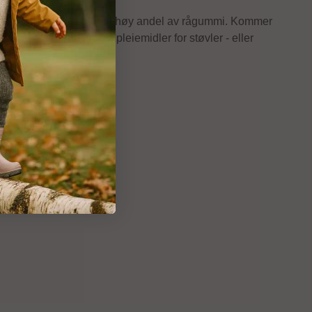
t viser at støvelen har en høy andel av rågummi. Kommer
s ved å behandle med pleiemidler for støvler - eller