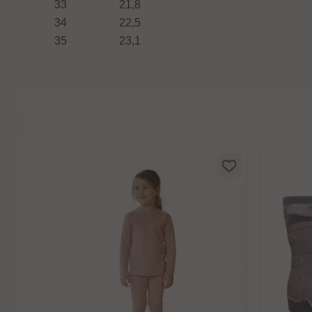
33
21,8
34
22,5
35
23,1
5 mulige
,