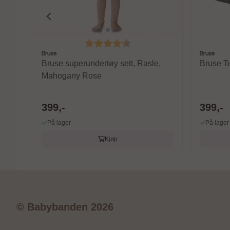
Karakter:
4.4 av 5 mulige
Bruse
Bruse
Bruse superundertøy sett, Rasle,
Bruse T
Mahogany Rose
399,-
399,-
På lager
På lager
Kjøp
© Babybanden 2026