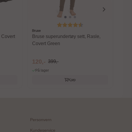
 av 5 mulige
Karakter:
4.4 av 5 mulige
Bruse
 Covert
Bruse superundertøy sett, Rasle,
Covert Green
120,-
399,-
På lager
Kjøp
Personvern
Kundeservice