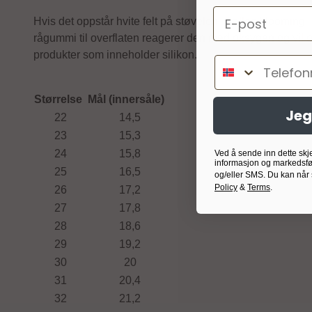
Email
Hvis det oppstår hvite felt på støvelen - kalles bloomin
rågummi til overflaten reagerer den med oksygen og vil ok
produkter som inneholder silikon.
Telefonnumm
Størrelse
Mål (innersåle)
Jeg
22
14,5
23
15,3
24
15,8
Ved å sende inn dette skj
informasjon og markedsfø
25
16,5
og/eller SMS. Du kan når
Policy
&
Terms
.
26
17,2
27
17,8
28
18,6
29
19,2
30
20
31
20,4
32
21,2