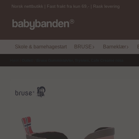
Hopp til innhold
Norsk nettbutikk | Fast frakt fra kun 69,- | Rask levering
Skole & barnehagestart
BRUSE
Barneklær
Hjem
/
Outlet!
/
Bruse Gummistøvler, Trysnes, Cafe Creame rosa