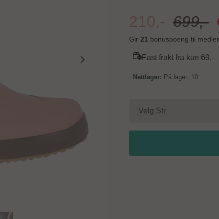
% polyester Utsiden vaskes av med fuktig klut/spyles. Gummistøvler bør oppbevares
mørkt og tørt. Unngå å tørke støvler i direkte
210,-
699,-
støvelen - kalles blooming 
Det viser at støvelen har e
Gir
21
bonuspoeng til medle
reagerer den med oksygen og 
kan gjenskapes ved å behand
Fast frakt fra kun 69,-
inneholder silikon. Størrelse Mål (innersåle) 22 14,5 23 15,3 24 15,8 25 16,5 26 17,2
På lager
: 10