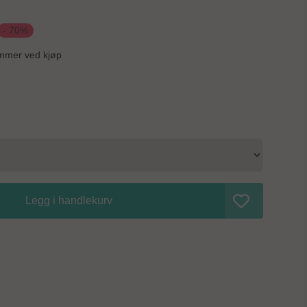
 sollys. Hvis det oppstår hvite felt på
- 70%
- er dette ikke en reklamasjonsgrunn, men et sunnhetstegn.
n høy andel av rågummi. Kommer rågummi til overflaten
mmer ved kjøp
vil oksidere - gi et hvitt belegg. Den blanke overflaten
le med pleiemidler for støvler - eller produkter som
27 17,8 28 18,6 29 19,2 30 20 31 20,4 32 21,2 33 21,8 34 22,5 35 23,1
Legg i handlekurv