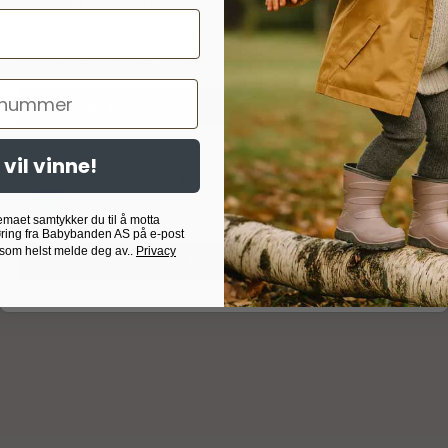
nederst på nettsiden vår.
g - er dette ikke en reklamasjonsgrunn, men et sunnhetstegn. De
Les mer om informasjonskapsler
sidere - gi et hvitt belegg. Den blanke overflaten kan gjenskape
Googles retningslinjer for personvern
er
Godta nødvendig
Godta alle
 vil vinne!
Nødvendig
Analyse
Markedsføring
Målrettet
Egendefinert
emaet samtykker du til å motta
ring fra Babybanden AS på e-post
 som helst melde deg av..
Privacy
Bekreft valg