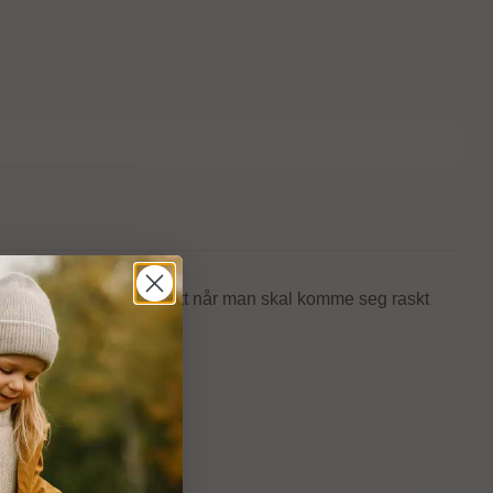
n i, og blir lett en favoritt når man skal komme seg raskt
lys.