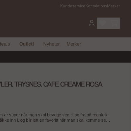
Kundeservice
Kontakt oss
Merker
deals
Outlet!
Nyheter
Merker
LER, TRYSNES, CAFE CREAME ROSA
msnittskarakter:
emmer:
)
m er super når man skal bevege seg til og fra på regnfulle
åkke inn i, og blir lett en favoritt når man skal komme seg
ng og kuldepsperre isolerer godt på kalde dager. Utside: