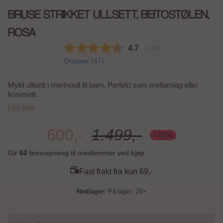
BRUSE STRIKKET ULLSETT, BEITOSTØLEN,
ROSA
Gjennomsnittskarakter:
4.7
(
stemmer:
174
)
Omtaler (
47
)
Mykt ullsett i merinoull til barn. Perfekt som mellomlag eller
kosesett.
Les mer
600,-
1.499,-
- 60%
Gir
60
bonuspoeng til medlemmer ved kjøp
Fast frakt fra kun 69,-
På lager: 20+