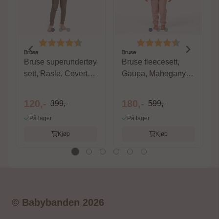
Karakter:
4.4 av 5 mulige
Karakter:
4.6 av 5 m
Bruse
Bruse
Bruse superundertøy
Bruse fleecesett,
sett, Rasle, Covert
Gaupa, Mahogany
Green
Rose
120,-
180,-
399,-
599,-
På lager
På lager
Kjøp
Kjøp
© Babybanden 2026