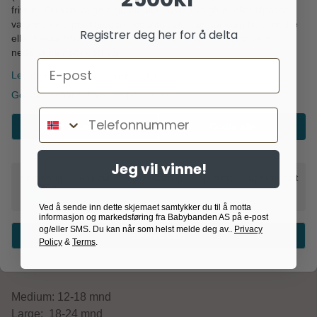
frivillig. Du kan velge å godta alle, avvise valgfrie, eller tilpasse
Legg i handlekurv
valgene dine per kategori nedenfor. Du kan når som helst endre
Registrer deg her for å delta
eller trekke tilbake dine samtykker via lenken «personvern»
nederst på nettsiden vår.
Email
Les mer om informasjonskapsler
Googles retningslinjer for personvern
Telefonnummer
Godta nødvendig
Godta alle
Informasjon
Jeg vil vinne!
Flekkbestandig
Nødvendig
Analyse
Markedsføring
Målrettet
Egendefinert
Gir UPF 50+ beskyttelse mot sola
95% polyester, 5% elastan.
Ved å sende inn dette skjemaet samtykker du til å motta
Trykk: 100% polyester.
informasjon og markedsføring fra Babybanden AS på e-post
og/eller SMS. Du kan når som helst melde deg av..
Privacy
Vaskes ved 30 grader
Bekreft valg
Policy
&
Terms
.
Medium: 12-18 mnd
Large: 18-24 mnd