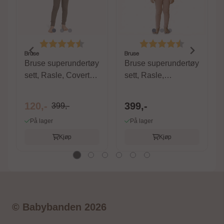
Karakter:
4.4 av 5 mulige
Karakter:
4.4 av 5 m
Bruse
Bruse
Bruse superundertøy
Bruse superundertøy
sett, Rasle, Covert
sett, Rasle,
Green
Mahogany Rose
120,-
399,-
399,-
På lager
På lager
Kjøp
Kjøp
© Babybanden 2026