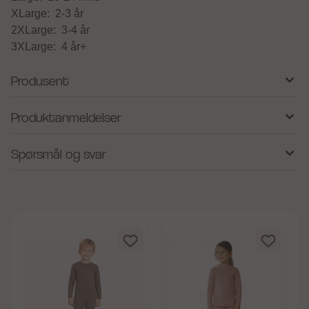
XLarge: 2-3 år
2XLarge: 3-4 år
3XLarge: 4 år+
Produsent
Produktanmeldelser
Spørsmål og svar
av 5 mulige