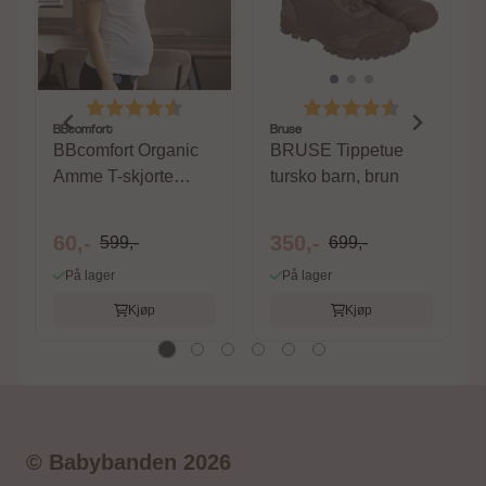
Karakter:
4.1 av 5 mulige
Karakter:
4.5 av 5 m
BBcomfort
Bruse
BBcomfort Organic
BRUSE Tippetue
Amme T-skjorte
tursko barn, brun
White
60,-
350,-
599,-
699,-
På lager
På lager
Kjøp
Kjøp
© Babybanden 2026