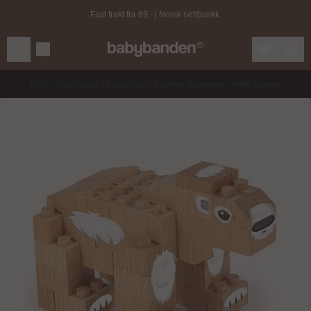
Hopp til innhold
Fast frakt fra 69,- | Norsk nettbutikk
Hjem
/
Barneutstyr
/
Barneleker
/
FabBrix byggesett, WWF isbjørn