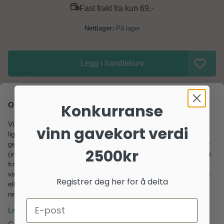
asfalt og uteområder – Kreativ lek alene eller sammen med
Fast frakt fra kun 69,-
venner – Barnebursdager og sommeraktiviteter Dette gatekritt-
settet kombinerer lek, læring og kreativ utfoldelse – akkurat det
På lager
du trenger for aktive dager ute.
Legg i handlekurv
Om informasjonskapsler på dette nettstedet
Konkurranse
Vi bruker egne og tredjeparts informasjonskapsler (cookies) og
vinn gavekort verdi
lignende teknologier for å sikre grunnleggende funksjoner,
Informasjon
generere statistikk, og for å tilpasse markedsføring og annonser
2500kr
(inkludert deling av brukerdata med partnere). Samtykket er helt
Fargerikt gatekritt til barn – perfekt for kreativ utelek
frivillig. Du kan velge å godta alle, avvise valgfrie, eller tilpasse
valgene dine per kategori nedenfor. Du kan når som helst endre
Registrer deg her for å delta
La barna slippe kreativiteten løs med dette fargerike
eller trekke tilbake dine samtykker via lenken «personvern»
nederst på nettsiden vår.
gatekritt-settet! Med hele 8 assorterte farger er dette et
Email
perfekt valg for tegning på asfalt, gårdsplass eller andre
Les mer om informasjonskapsler
uteområder. Gatekritt er en klassisk favoritt som gir timevis