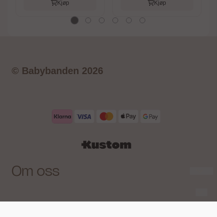
Kjøp
Kjøp
© Babybanden 2026
Om oss
Babybanden AS
Personvern
Birkedalsveien 34