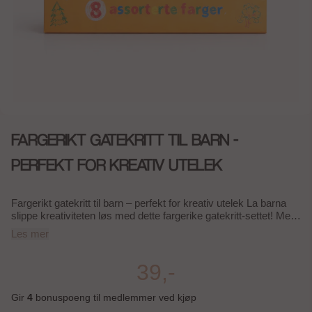
FARGERIKT GATEKRITT TIL BARN -
PERFEKT FOR KREATIV UTELEK
Fargerikt gatekritt til barn – perfekt for kreativ utelek La barna
slippe kreativiteten løs med dette fargerike gatekritt-settet! Med
hele 8 assorterte farger er dette et perfekt valg for tegning på
Les mer
asfalt, gårdsplass eller andre uteområder. Gatekritt er en
klassisk favoritt som gir timevis med morsom og aktiv lek
utendørs. Krittene er store og gode å holde i for små hender,
39,-
noe som gjør dem ideelle for barn fra 3 år og oppover. De sterke
fargene gjør tegningene levende og synlige, samtidig som de
Gir
4
bonuspoeng til medlemmer ved kjøp
enkelt kan vaskes bort med vann. Perfekt for: – Tegning på