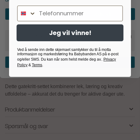
Googles retningslinjer for personvern
med morsom og aktiv lek utendørs.
Telefonnummer
Godta nødvendig
Godta alle
Krittene er store og gode å holde i for små hender, noe
som gjør dem ideelle for barn fra 3 år og oppover. De
Jeg vil vinne!
sterke fargene gjør tegningene levende og synlige,
Nødvendig
Analyse
Markedsføring
Målrettet
Egendefinert
samtidig som de enkelt kan vaskes bort med vann.
Ved å sende inn dette skjemaet samtykker du til å motta
Perfekt for:
informasjon og markedsføring fra Babybanden AS på e-post
– Tegning på asfalt og uteområder
og/eller SMS. Du kan når som helst melde deg av..
Privacy
Bekreft valg
Policy
&
Terms
.
– Kreativ lek alene eller sammen med venner
– Barnebursdager og sommeraktiviteter
Dette gatekritt-settet kombinerer lek, læring og kreativ
utfoldelse – akkurat det du trenger for aktive dager ute.
Produktanmeldelser
Spørsmål og svar