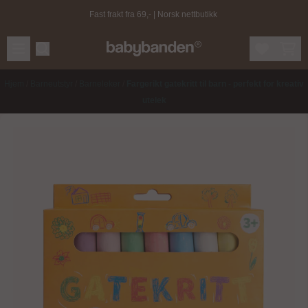
Hopp til innhold
Fast frakt fra 69,- | Norsk nettbutikk
Hjem
/
Barneutstyr
/
Barneleker
/
Fargerikt gatekritt til barn - perfekt for kreativ
utelek