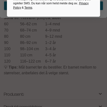
og/eller SMS. Du kan når som helst melde deg av..
Privacy
Bekreft valg
Policy
&
Terms
.
Størrelsesguide Joha
Joha str.
Tilsvarer (cm)
Ca. alder
60
56–62 cm
1–4 mnd
70
68–74 cm
4–9 mnd
80
80 cm
9–12 mnd
90
86–92 cm
1–2 år
100
98–104 cm
3–4 år
110
110 cm
4–5 år
120
116–122 cm
6–7 år
💡
Tips:
Mål barnet før du bestiller. Er barnet mellom to
størrelser, anbefales det å velge størst.
Produsent
Produktanmeldelser