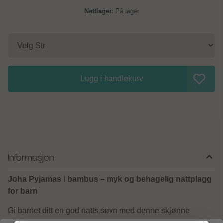
På lager
Legg i handlekurv
Informasjon
Joha Pyjamas i bambus – myk og behagelig nattplagg
for barn
Gi barnet ditt en god natts søvn med denne skjønne
pyjamassen fra Joha. Laget av 96 % organisk bambus og