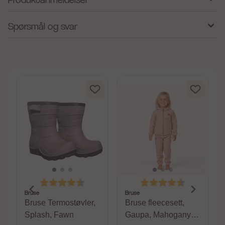
Spørsmål og svar
av 5 mulige
Karakter:
4.6 av 5 mulige
Karakter:
4.6 av 5 m
Bruse
Bruse
Bruse Termostøvler,
Bruse fleecesett,
Splash, Fawn
Gaupa, Mahogany