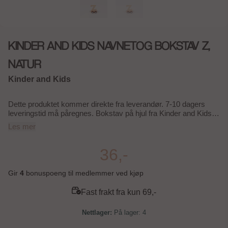
KINDER AND KIDS NAVNETOG BOKSTAV Z,
NATUR
Kinder and Kids
Dette produktet kommer direkte fra leverandør. 7-10 dagers
leveringstid må påregnes. Bokstav på hjul fra Kinder and Kids
Navnetog serie, natur. Bokstaver er tilgjengelige for hele
Les mer
alfabetet, sammen med et fint lokomotiv og togvogner for å
levendegjøre togserien og oppmuntre til lek. Et navnetog kan
brukes til å skrive navn eller søte tekster med, og kan også
36,-
brukes til å øve på staving. Det er "lek og læring" på en gang.
For eksponering og inspirasjon i butikk kan det være en god idé
Gir
4
bonuspoeng til medlemmer ved kjøp
å sette et tog med navn på toppen av utstillingen! Størrelse
bokstav ca.: H: 6,2 x L: 7 x B: 4 cm Materiale:
Fast frakt fra kun 69,-
Kryssfinér/Massivt tre og metall Antall deler: 1 Leveres
uinnpakket Vekt inkludert pakking ca.: 0,03 kg Anbefales for
På lager
: 4
barn fra 12 måneder Overholder europeisk standard EN71/CE