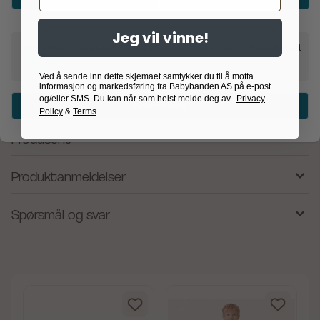
eksponering og inspirasjon i butikk kan det være en god
idé å sette et tog med navn på toppen av utstillingen!
Jeg vil vinne!
Størrelse bokstav ca.: H: 6,2 x L: 7 x B: 4 cm Materiale:
Nødvendig
Analyse
Markedsføring
Målrettet
Egendefinert
Kryssfinér/Massivt tre og metall Antall deler: 1 Leveres
uinnpakket Vekt inkludert pakking ca.: 0,03 kg Anbefales
Ved å sende inn dette skjemaet samtykker du til å motta
for barn fra 12 måneder Overholder europeisk standard
informasjon og markedsføring fra Babybanden AS på e-post
og/eller SMS. Du kan når som helst melde deg av..
Privacy
EN71/CE
Bekreft valg
Policy
&
Terms
.
Produsent
Produktanmeldelser
Spørsmål og svar
av 5 mulige