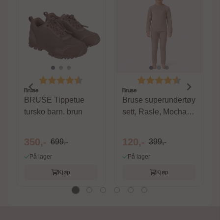
Karakter:
4.5 av 5 mulige
Karakter:
4.4 av 5 m
Bruse
Bruse
BRUSE Tippetue
Bruse superundertøy
tursko barn, brun
sett, Rasle, Mocha
Meringue
350,-
120,-
699,-
399,-
På lager
På lager
Kjøp
Kjøp