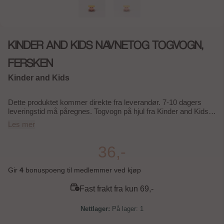
KINDER AND KIDS NAVNETOG TOGVOGN,
FERSKEN
Kinder and Kids
Dette produktet kommer direkte fra leverandør. 7-10 dagers
leveringstid må påregnes. Togvogn på hjul fra Kinder and Kids
Navnetog serie, fersken. Togvogn til å sette etter lokomotiv, eller
Les mer
bakerst i toget. Det er fantastisk for å levendegjøre togserien og
oppmuntre til lek. Et navnetog kan også brukes til å gjøre
staving med bokstaver gøy. Det er "lek og læring" på en gang.
36,-
For eksponering og inspirasjon i butikk kan det være en god idé
å sette et tog med navn på toppen av utstillingen! Størrelse
Gir
4
bonuspoeng til medlemmer ved kjøp
togvogn ca.: H: 5,4 x L: 6 x B: 4 cm Materiale:
Kryssfinér/Massivt tre og metall Antall deler: 1 Leveres
Fast frakt fra kun 69,-
uinnpakket Vekt inkludert pakking ca.: 0,03 kg Anbefales for
barn fra 12 måneder Overholder europeisk standard EN71/CE
På lager
: 1