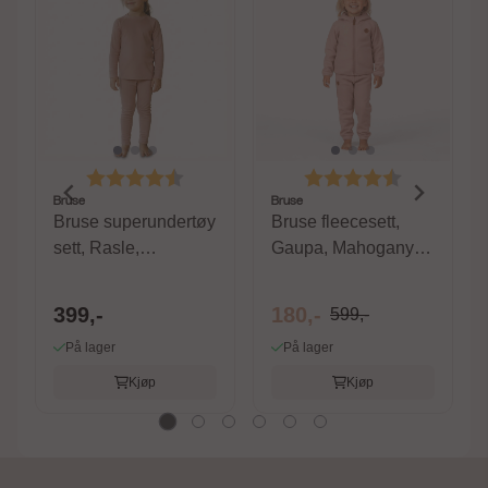
Karakter:
4.4 av 5 mulige
Karakter:
4.6 av 5 m
Bruse
Bruse
Bruse superundertøy
Bruse fleecesett,
sett, Rasle,
Gaupa, Mahogany
Mahogany Rose
Rose
399,-
180,-
599,-
På lager
På lager
Kjøp
Kjøp