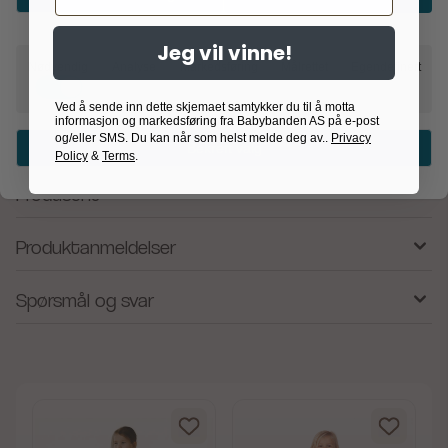
eksponering og inspirasjon i butikk kan det være en god
idé å sette et tog med navn på toppen av utstillingen!
Jeg vil vinne!
Størrelse togvogn ca.: H: 5,4 x L: 6 x B: 4 cm Materiale:
Nødvendig
Analyse
Markedsføring
Målrettet
Egendefinert
Kryssfinér/Massivt tre og metall Antall deler: 1 Leveres
uinnpakket Vekt inkludert pakking ca.: 0,03 kg Anbefales
Ved å sende inn dette skjemaet samtykker du til å motta
for barn fra 12 måneder Overholder europeisk standard
informasjon og markedsføring fra Babybanden AS på e-post
og/eller SMS. Du kan når som helst melde deg av..
Privacy
EN71/CE
Bekreft valg
Policy
&
Terms
.
Produsent
Produktanmeldelser
Spørsmål og svar
av 5 mulige