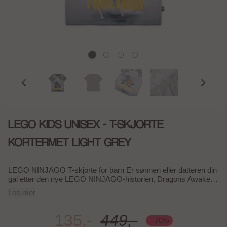
LEGO KIDS UNISEX - T-SKJORTE
KORTERMET LIGHT GREY
LEGO NINJAGO T-skjorte for barn Er sønnen eller datteren din
gal etter den nye LEGO NINJAGO-historien, Dragons Awaken?
Da bør du kjøpe denne superfine kortermede T-skjorten!
Les mer
Ryggen og ermene er laget av økologisk bomull, mens fronten
med det fargesterke trykket er laget av polyester. Merk at det er
forskjellige trykk foran, avhengig av hvilken farge T-skjorte du
135,-
449,-
- 70%
velger.