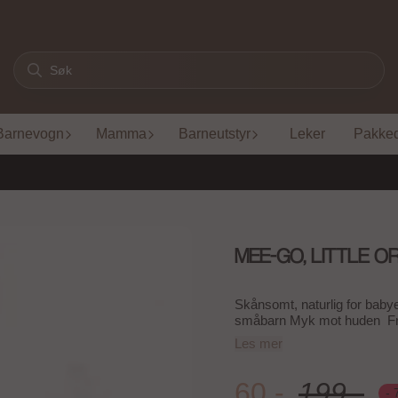
Barnevogn
Mamma
Barneutstyr
Leker
Pakke
MEE-GO, LITTLE O
Skånsomt, naturlig for babyer og småbarn 250 ml. Skåns
småbarn Myk mot huden Fri for SLS eller parabener og ingen kunstige dufter eller
farger Naturlig, mild lavendelduft Ikke testet på dyr Laget i Irland Vegansk og
Les mer
vegetarvennlig Hva er fordelene med å bruke Mee-go Little Organics babyhudpleie og
naturlige hudpleieprodukter? Vi vet alle at det er viktig å ta vare på huden vår – det 
kroppens største organ. Det
60,-
199,-
-