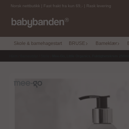
Hopp til innhold
Norsk nettbutikk | Fast frakt fra kun 69,- | Rask levering
Skole & barnehagestart
BRUSE
Barneklær
Hjem
/
Barneutstyr
/
Stelle
/
Mee-Go, Little Organics, Fuktighetskrem 250ml