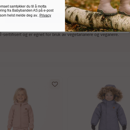
r kroppens største organ. Det finnes mange hudpleieserier på markedet
emaet samtykker du til å motta
ring fra Babybanden AS på e-post
dre skadelige ingredienser. Vi vet at hudirritasjon er knyttet til en
 som helst melde deg av..
Privacy
Bekreft valg
e For Mums 2021 Silver Award-vinnende sjampo og hånddesinfeksjon,
al-sertifisert og er egnet for bruk av vegetarianere og veganere.