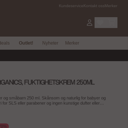
Kundeservice
Kontakt oss
Merker
deals
Outlet!
Nyheter
Merker
RGANICS, FUKTIGHETSKREM 250ML
om og naturlig for babyer og
er
 finnes mange hudpleieserier på markedet som er fulle av
 70%