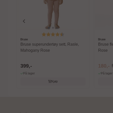
Karakter:
4.4 av 5 mulige
Bruse
Bruse
Bruse superundertøy sett, Rasle,
Bruse f
Mahogany Rose
Rose
399,-
180,-
På lager
På lager
Kjøp