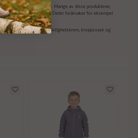
 som er fulle av giftstoffer. Mange av disse produktene,
kelte hudpleieingredienser. Dette forårsaker for eksempel
 pluss en håndvask, hudfuktighetskrem, kroppsvask og
Bruse
Brus
Gre
180