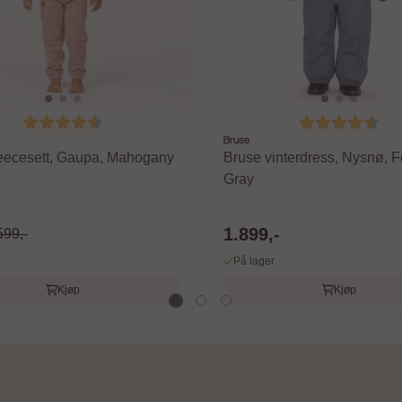
Karakter:
4.6 av 5 mulige
Karakter:
4.6
Bruse
leecesett, Gaupa, Mahogany
Bruse vinterdress, Nysnø, F
Gray
1.899,-
599,-
På lager
Kjøp
Kjøp