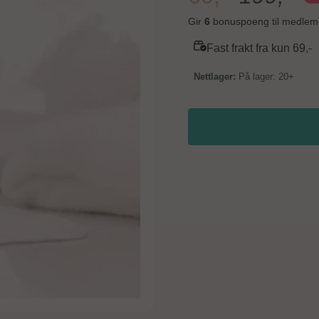
giftstoffer. Mange av disse
kjemikalier og andre skadelige
Gir
6
bonuspoeng til medlem
hudpleieingredienser. Dette
helseproblemer. Mee-go Little Organics hudpleieserie inkluderer en Made For Mums
Fast frakt fra kun 69,-
2021 Silver Award-vinnende
hudfuktighetskrem, kroppsvas
På lager: 20+
økologisk, Halal-sertifisert