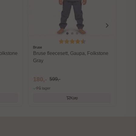
På 
 av 5 mulige
Karakter:
4.6 av 5 mulige
Bruse
olkstone
Bruse fleecesett, Gaupa, Folkstone
Gray
180,-
599,-
På lager
Kjøp