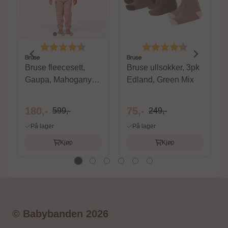
Karakter:
4.6 av 5 mulige
Karakter:
4.3 av 5 m
Bruse
Bruse
Bruse fleecesett,
Bruse ullsokker, 3pk
Gaupa, Mahogany
Edland, Green Mix
Rose
180,-
75,-
599,-
249,-
På lager
På lager
Kjøp
Kjøp
© Babybanden 2026