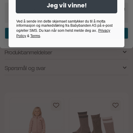
dagers leveringstid må påregnes.
Jeg vil vinne!
Nødvendig
Analyse
Markedsføring
Målrettet
Egendefinert
MICKEY Baby Smokk 0-6 mnd - Perfekt til både barn og
Ved å sende inn dette skjemaet samtykker du til å motta
voksne, laget med høy kvalitet for å gi glede i hverdagen.
informasjon og markedsføring fra Babybanden AS på e-post
og/eller SMS. Du kan når som helst melde deg av..
Privacy
Bekreft valg
Produsent
Policy
&
Terms
.
Produktanmeldelser
Spørsmål og svar
av 5 mulige