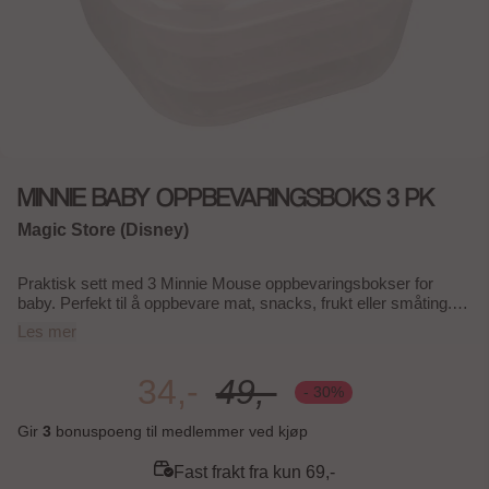
MINNIE BABY OPPBEVARINGSBOKS 3 PK
Magic Store (Disney)
Praktisk sett med 3 Minnie Mouse oppbevaringsbokser for
baby. Perfekt til å oppbevare mat, snacks, frukt eller småting.
Ideelle å ha med i stellevesken eller barnevognen. Detaljer: 3
Les mer
stk i pakken Minnie Mouse motiv Praktisk til mat og snacks
Offisielt lisensiert Disney produkt
34,-
49,-
- 30%
Gir
3
bonuspoeng til medlemmer ved kjøp
Fast frakt fra kun 69,-