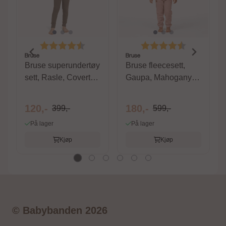
Karakter:
4.4 av 5 mulige
Karakter:
4.6 av 5 m
Bruse
Bruse
Bruse superundertøy
Bruse fleecesett,
sett, Rasle, Covert
Gaupa, Mahogany
Green
Rose
120,-
180,-
399,-
599,-
På lager
På lager
Kjøp
Kjøp
© Babybanden 2026