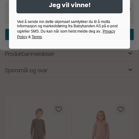
Jeg vil vinne!
Minnie Mouse motiv
Nødvendig
Analyse
Markedsføring
Målrettet
Egendefinert
Praktisk til mat og snacks
Offisielt lisensiert Disney produkt
Ved å sende inn dette skjemaet samtykker du til å motta
informasjon og markedsføring fra Babybanden AS på e-post
og/eller SMS. Du kan når som helst melde deg av..
Privacy
Bekreft valg
Produsent
Policy
&
Terms
.
Produktanmeldelser
Spørsmål og svar
av 5 mulige