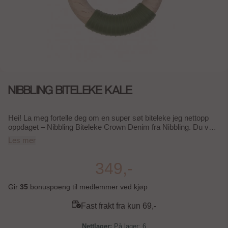
NIBBLING BITELEKE KALE
Hei! La meg fortelle deg om en super søt biteleke jeg nettopp
oppdaget – Nibbling Biteleke Crown Denim fra Nibbling. Du vet,
de små trenger jo noe trygt og morsomt å bite på når de klør i
Les mer
gommene, og denne er bare helt perfekt! For det første, så ser
den ut som en liten krone, og den har en nydelig denimfarge
som passer til alt. Det er liksom en liten kongelig touch i
349,-
hverdagen, noe som gir litt ekstra sjarm når babyen din leker
med den. Men det beste er at den er laget av 100% matgradert
Gir
35
bonuspoeng til medlemmer ved kjøp
silikon, så du kan være helt trygg på at den er sikker for babyen
å tygge på. Ingen skadelige stoffer her, altså! Den er også
Fast frakt fra kun 69,-
superenkel å holde ren – bare vask den i varmt såpevann eller
kjør den i oppvaskmaskinen. Helt genialt, ikke sant? Den lille
På lager
: 6
kronen er også lett nok for små hender å gripe tak i, så den er