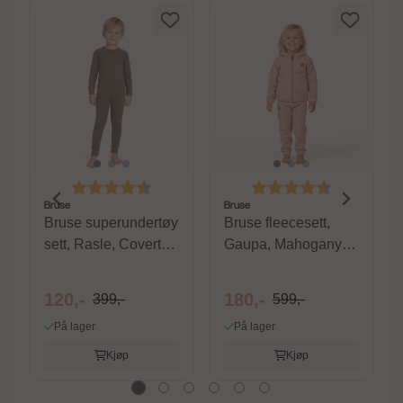
av 5 mulige
Karakter:
4.4 av 5 mulige
Karakter:
4.6 av 5 m
Bruse
Bruse
Bruse superundertøy
Bruse fleecesett,
sett, Rasle, Covert
Gaupa, Mahogany
Green
Rose
120,-
180,-
399,-
599,-
På lager
På lager
Kjøp
Kjøp