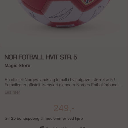
NOR FOTBALL HVIT STR. 5
Magic Store
En offisiell Norges landslag fotball i hvit utgave, størrelse 5 !
Fotballen er offisielt lisensiert gjennom Norges Fotballforbund og
pryder seg med det klassiske hvite designet med
Les mer
landslagsmotivet. Størrelse 5 er standardstørrelse og passer for
alle fra 12 år og oppover. Flott gave til alle som heier på Norge!
Størrelse 5 – standard fotballstørrelse Offisielt lisensiert av
249,-
Norges Fotballforbund Hvit fargevariant med Norges-motiv
Passer for barn og voksne Perfekt gaveide
Gir
25
bonuspoeng til medlemmer ved kjøp