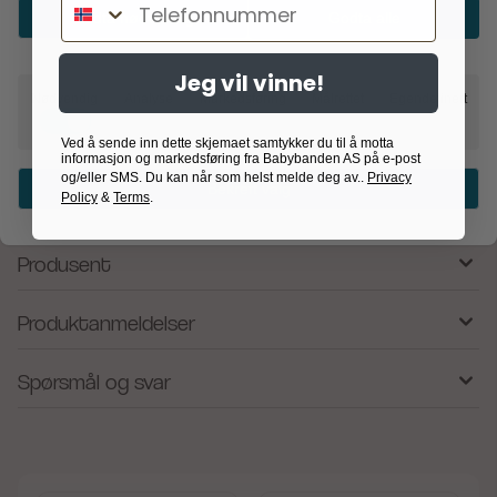
Telefonnummer
hvite designet med landslagsmotivet. Størrelse 5 er
Godta nødvendig
Godta alle
standardstørrelse og passer for alle fra 12 år og oppover.
Flott gave til alle som heier på Norge!
Jeg vil vinne!
Nødvendig
Analyse
Markedsføring
Målrettet
Egendefinert
Størrelse 5 – standard fotballstørrelse
Offisielt lisensiert av Norges Fotballforbund
Ved å sende inn dette skjemaet samtykker du til å motta
Hvit fargevariant med Norges-motiv
informasjon og markedsføring fra Babybanden AS på e-post
og/eller SMS. Du kan når som helst melde deg av..
Privacy
Passer for barn og voksne
Bekreft valg
Policy
&
Terms
.
Perfekt gaveide
Produsent
Produktanmeldelser
Spørsmål og svar