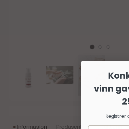
Kon
vinn ga
2
Registrer 
Informasjon
Produsent
Produktanmel