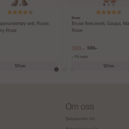
Karakter:
4.4 av 5 mulige
Karakter:
4.6
Bruse
perundertøy sett, Rasle,
Bruse fleecesett, Gaupa, 
ny Rose
Rose
180,-
599,-
På lager
Kjøp
Kjøp
Om oss
Babybanden AS