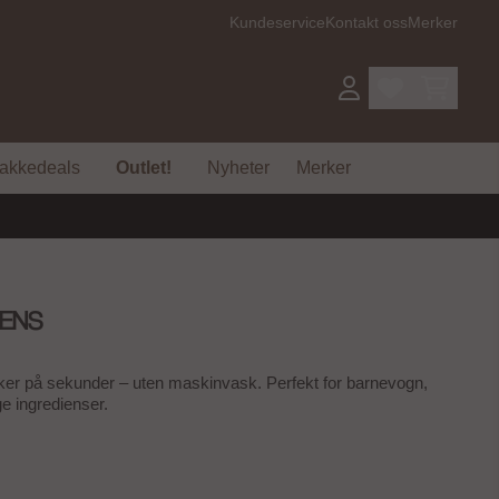
Kundeservice
Kontakt oss
Merker
akkedeals
Outlet!
Nyheter
Merker
RENS
ker på sekunder – uten maskinvask. Perfekt for barnevogn,
ge ingredienser.