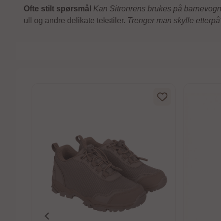
Ofte stilt spørsmål
Kan Sitronrens brukes på barnevogn
ull og andre delikate tekstiler.
Trenger man skylle etterpå
5 mulige
one