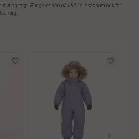
ktivt og trygt.
Fungerer den på ull?
Ja, skånsom nok for
ødvendig.
Bruse
Brus
Mix
75,
På 