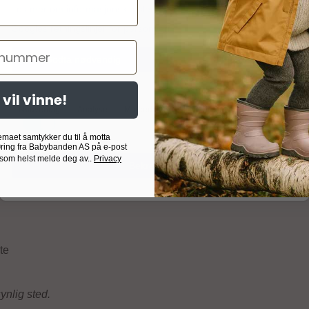
Les mer om informasjonskapsler
Googles retningslinjer for personvern
er
er perfekt for alt som ikke kan slenges i maskinen: barnevogn, b
Godta nødvendig
Godta alle
 vil vinne!
Nødvendig
Analyse
Markedsføring
Målrettet
Egendefinert
nødvendig
emaet samtykker du til å motta
sk parfyme
ring fra Babybanden AS på e-post
 som helst melde deg av..
Privacy
Bekreft valg
te
ynlig sted.