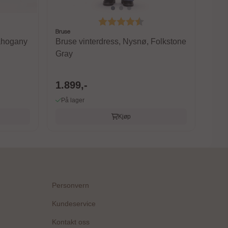
 av 5 mulige
Karakter:
4.6 av 5 mulige
Bruse
Mahogany
Bruse vinterdress, Nysnø, Folkstone
Gray
1.899,-
På lager
Kjøp
Personvern
Kundeservice
Kontakt oss