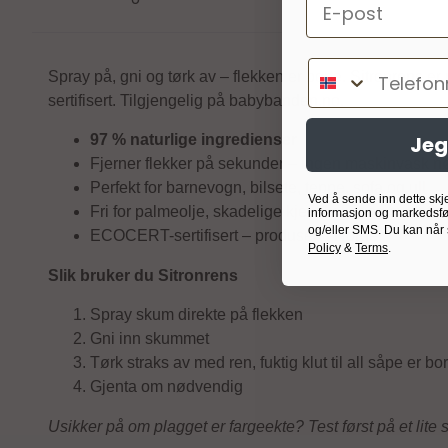
Email
Telefonnumm
Spray på, gni og tørk av – flekken er borte. Sitronrens 
sertifisert. Tilgjengelig på babybanden.no.
Jeg
97 % naturlige ingredienser
Fjerner flekker på sekunder – ingen maskinvask 
Perfekt for barnevogn, bilsete, teppe, sofa og ull
Ved å sende inn dette skj
Fri for palmeolje, skadelige kjemikalier og synteti
informasjon og markedsfø
og/eller SMS. Du kan når
ECOCERT-sertifisert – produsert i Norge
Policy
&
Terms
.
Slik bruker du Sitronrens
Spray skum direkte på flekken
Gni inn skummet
Tørk straks av med ren, fuktig klut til all såpe er bor
Gjenta om nødvendig
Usikker på om plagget er fargeekte? Test først på et lite s