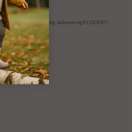
ilsete, teppe og sofa. Naturlig, skånsom og ECOCERT-