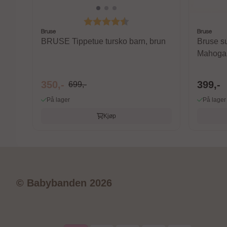
Karakter:
4.5 av 5 mulige
Bruse
Bruse
BRUSE Tippetue tursko barn, brun
Bruse su
Mahoga
350,-
399,-
699,-
På lager
På lager
Kjøp
© Babybanden 2026