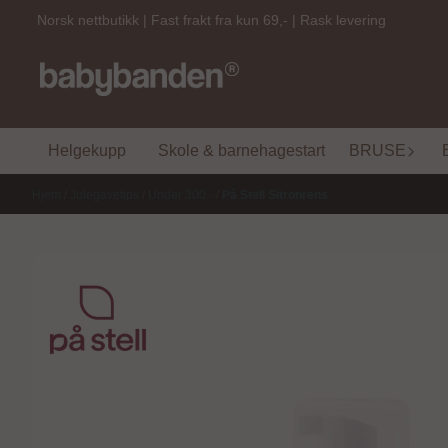
Hopp til innhold
Norsk nettbutikk | Fast frakt fra kun 69,- | Rask levering
Helgekupp
Skole & barnehagestart
BRUSE
Hjem
/
Julegavetips
/
Under 300.-
/
På Stell Sitronrens