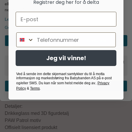
Registrer deg her for å delta
eller trekke tilbake dine samtykker via lenken «personvern»
Legg i handlekurv
nederst på nettsiden vår.
Email
Les mer om informasjonskapsler
Googles retningslinjer for personvern
Telefonnummer
Godta nødvendig
Godta alle
Informasjon
Jeg vil vinne!
Nødvendig
Analyse
Markedsføring
Målrettet
Egendefinert
Morsomt PAW Patrol drikkeglass med en kul 3D figur
Ved å sende inn dette skjemaet samtykker du til å motta
på lokket.
informasjon og markedsføring fra Babybanden AS på e-post
og/eller SMS. Du kan når som helst melde deg av..
Privacy
Bekreft valg
Perfekt til hverdagsbruk, bursdagsfester eller som en liten
Policy
&
Terms
.
gave til PAW Patrol fansen.
Detaljer:
Drikkeglass med 3D figurdetalj
PAW Patrol motiv
Offisielt lisensiert produkt