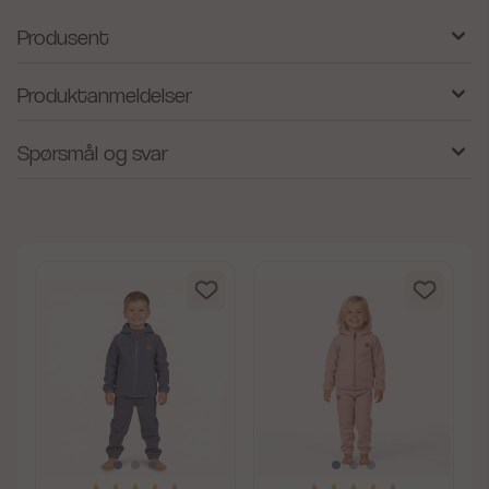
Produsent
Produktanmeldelser
Spørsmål og svar
av 5 mulige