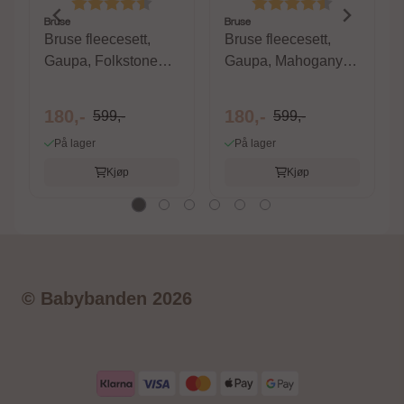
Karakter:
4.6 av 5 mulige
Karakter:
4.6 av 5 m
Bruse
Bruse
Bruse fleecesett,
Bruse fleecesett,
Gaupa, Folkstone
Gaupa, Mahogany
Gray
Rose
180,-
180,-
599,-
599,-
På lager
På lager
Kjøp
Kjøp
© Babybanden 2026