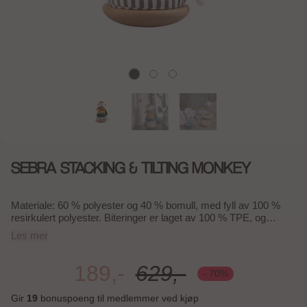
SEBRA STACKING & TILTING MONKEY
Materiale: 60 % polyester og 40 % bomull, med fyll av 100 %
resirkulert polyester. Biteringer er laget av 100 % TPE, og
holderen er i 100 % bøketre. Mål: H 24 x L 13 x B 13 cm En
Les mer
morsom og allsidig leke som kombinerer stabletårn og
vippeleke i ett. Figuren er inspirert av Maci the Monkey fra
Sebras Wildlife-tema, og består av seks deler som kan brukes
189,-
629,-
- 70%
hver for seg eller settes sammen til et fargerikt stabletårn.
Perfekt for å stimulere barnets finmotorikk, koordinasjon og
Gir
19
bonuspoeng til medlemmer ved kjøp
nysgjerrighet gjennom lek.