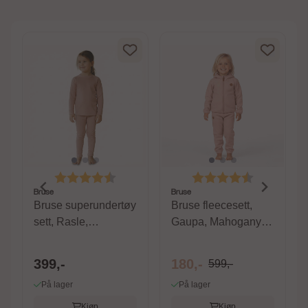
av 5 mulige
Karakter:
4.4 av 5 mulige
Karakter:
4.6 av 5 m
Bruse
Bruse
Bruse superundertøy
Bruse fleecesett,
sett, Rasle,
Gaupa, Mahogany
Mahogany Rose
Rose
399,-
180,-
599,-
På lager
På lager
Kjøp
Kjøp