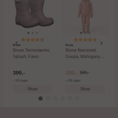
Karakter:
4.6 av 5 mulige
Karakter:
4.6 av 5 m
Bruse
Bruse
Bruse Termostøvler,
Bruse fleecesett,
Splash, Fawn
Gaupa, Mahogany
Rose
399,-
180,-
599,-
På lager
På lager
Kjøp
Kjøp