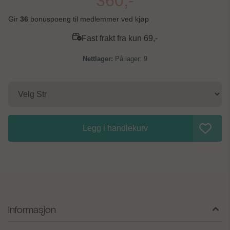
360,-
Gir
36
bonuspoeng til medlemmer ved kjøp
Fast frakt fra kun 69,-
På lager
: 9
Legg i handlekurv
Informasjon