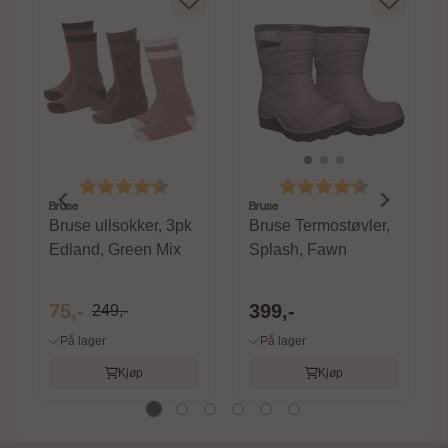
av 5 mulige
Karakter:
4.3 av 5 mulige
Karakter:
4.6 av 5 m
Bruse
Bruse
Bruse ullsokker, 3pk
Bruse Termostøvler,
Edland, Green Mix
Splash, Fawn
75,-
399,-
249,-
På lager
På lager
Kjøp
Kjøp