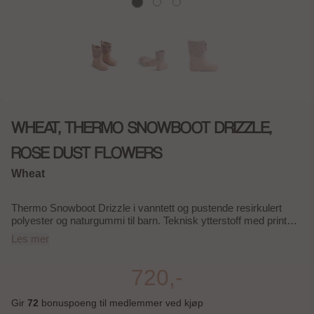
WHEAT, THERMO SNOWBOOT DRIZZLE,
ROSE DUST FLOWERS
Wheat
Thermo Snowboot Drizzle i vanntett og pustende resirkulert
polyester og naturgummi til barn. Teknisk ytterstoff med print
Fôr i ullblanding og resirkulert polyester Justerbar nylonsnor
Les mer
med metallstopper øverst Reflekterende logobadge Slitesterk
yttersåle i naturgummi med mønster for godt grep Metallringer
for justering av snor Thermo Snowboot Drizzle kombinerer et
720,-
vanntett og pustende overmateriale i resirkulert polyester med
en bunn i naturgummi, noe som gjør støvlene ideelle for våte og
Gir
72
bonuspoeng til medlemmer ved kjøp
kalde værforhold. Fôret i ullblanding gir ekstra varme, mens den